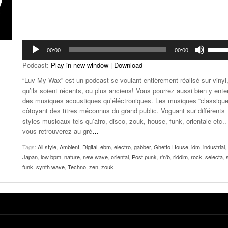
- 26/12/2018
Cully Jazz Festiv
Compagnie Don’t Stop Me Now
N SUN
Vertige Du Prés
View All
View All
V
 UNE FOIS
Utilise
 DE LA
00:00
00:00
les
N BOIS
Podcast:
Play in new window
|
Download
flèche
K POÉTIK
haut/b
“Luv My Wax” est un podcast se voulant entièrement réalisé sur vinyl
pour
TE
qu’ils soient récents, ou plus anciens! Vous pourrez aussi bien y ente
augmen
RE
des musiques acoustiques qu’éléctroniques. Les musiques “classique
ou
côtoyant des titres méconnus du grand public. Voguant sur différents
ERRAINE
diminu
styles musicaux tels qu’afro, disco, zouk, house, funk, orientale etc..
le
 DES
vous retrouverez au gré
…
volume
ES
Tags:
All style
,
Ambient
,
Digital
,
ebm
,
electro
,
gabber
,
Ghetto House
,
idm
,
industrial
,
IENS
Japan
,
low bpm
,
nature
,
new wave
,
oriental
,
Post punk
,
r'n'b
,
riddim
,
rock
,
selecta
,
funk
,
synth wave
,
Techno
,
zen
,
zouk
K
ORCE
UM
ES
NS