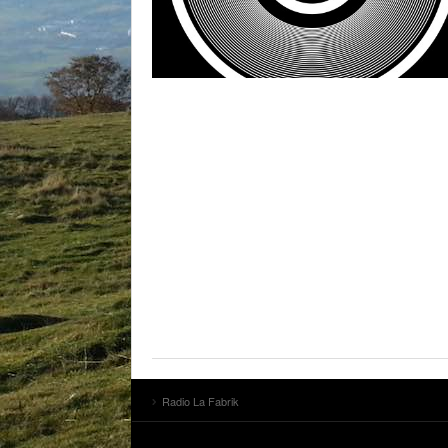
GROOVE 
IL ÉTAIT
L’ASTUCE
PORTE E
LA FABRI
LA MINU
LITTÉRAI
LA SOUT
MUSIQUE
ANTIPOD
NOS ANC
SONORI
THEME F
ZIRCONI
Radio La Fabrik
ANCIENN
ÉMISSIO