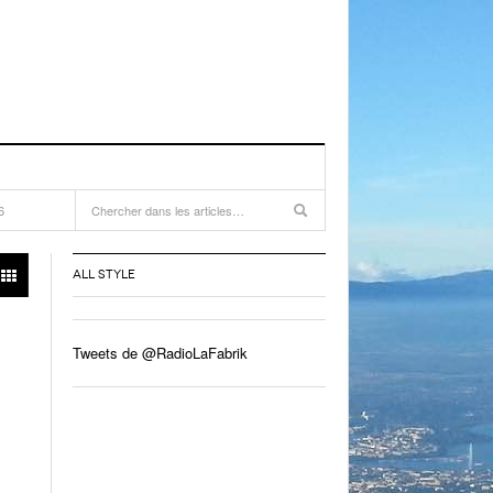
6
/11/2018
 L’art De Prendre Les Mots Au
6
2026
6
ALL STYLE
/2018
val 2026 | Roberto Fonseca &
-
ntre Tension Et Délicatesse
6
6
018
Tweets de @RadioLaFabrik
6
val 2026 | Reuben James, La
6
2026
6
18
al 2026 | J’ai Rêvé Melody
026
 12/04/2018