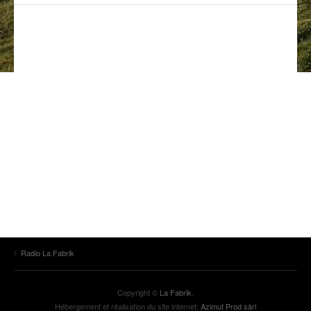
ANCIENNES ÉMISSIONS
Radio La Fabrik
Copyright ©
La Fabrik
.
Hébergement et réalisation du site internet:
Azimut Prod sàrl