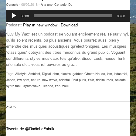
Cenacle
- 08/02/2018 -
A la une
,
Cenacle
,
DJ
GROOVE N SUN
PLUS DE MIX
Lecteur
00:00
00:00
audio
IL ÉTAIT UNE FOIS
Podcast:
Play in new window
|
Download
L’ASTUCE DE LA PORTE EN BOIS
“Luv My Wax” est un podcast se voulant entièrement réalisé sur vinyl,
qu’ils soient récents, ou plus anciens! Vous pourrez aussi bien y
LA FABRIK POÉTIK
entendre des musiques acoustiques qu’éléctroniques. Les musiques
“classiques” côtoyant des titres méconnus du grand public. Voguant
LA MINUTE LITTÉRAIRE
sur différents styles musicaux tels qu’afro, disco, zouk, house, funk,
orientale etc.. vous retrouverez au gré
…
LA SOUTERRAINE
Tags:
All style
,
Ambient
,
Digital
,
ebm
,
electro
,
gabber
,
Ghetto House
,
idm
,
industrial
,
Japan
,
low bpm
,
nature
,
new wave
,
oriental
,
Post punk
,
r'n'b
,
riddim
,
rock
,
selecta
,
MUSIQUE DES ANTIPODES
synth funk
,
synth wave
,
Techno
,
zen
,
zouk
NOS ANCIENS
SONORIK
ZOUK
THEME FORCE
Tweets de @RadioLaFabrik
ZIRCONIUM