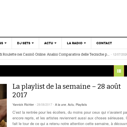
NS
DJ SETS
ACTU
LA RADIO
CONTACT
Strategia di Roulette nei Casinò Online: Analisi Comparativa delle Tecniche più Efficaci e dei Jackpot più Attraenti
- 12/07/202
Gioca Ovunque, Vinci Sempre: Guida Completa alle App di Casinò Mobile con Tornei Estivi e Pagamenti Sicuri
- 11/07/202
CENACLE
EVÉNEMENTS
LA FABRIK
- 03/04/2019
- 29
L’invité D’Azimut : Chien Bleu
CNCL666 – Le Grand Zbeul #2
Ismo Leikola, Ou
Il valore della fedeltà: come i programmi VIP trasformano le vincite in esperienze culturali uniche
- 08/07/202
- 29/06/
Sérieux
ASS
LES
PLAYLISTS
NOUS REJOINDRE
di Three Card Poker: Guida Festiva ai Live Dealer delle Casinò Online
- 07/07/2026
COLLABORATEURS
ola, ou l’art de prendre les mots au sérieux
- 29/06/2026
RAPHIE
SOCIÉTÉ
SOUTIEN ET
- 06/03/2019
- 25/10
L’invité D’Azimut : Cold Bath
CNCL666 – Le Grand Zbeul
Cully Jazz Festi
The Chemistry of Connection: How Datingskillss Data Explains Attraction Among Dutch Women
- 24/06/202
CONSTRUCT
PARTENARIATS
Vincent Segal, E
Come l’Intelligenza Artificiale sta Rivoluzionando i Bonus nei Casinò Online – Verso un’Esperienza di Gioco su Misura
- 19/06/202
La playlist de la semaine – 28 août
20/04/2026
EST-CE QU’ON
ATELIERS ET FORMATIONS
Natale digitale: come i tornei di casinò crypto hanno rivoluzionato la sicurezza dei pagamenti
- 09/06/202
- 06/02/2019
- 27/09/2
L’invité D’Azimut: Le Collectif Puck
CNCL 666 – FAST ZBEUL
PEUT ALLER?
2017
La nuova frontiera delle scommesse: come le piattaforme di esports stanno ridisegnando il mercato delle puntate sportive
- 09/06/202
TEMENT
Cully Jazz Festi
Slot‑Innovazioni Mobile: Temi Esclusivi, Tecnologia Live‑Dealer e l’Esplosione del Gioco on‑the‑Go
- 02/06/202
LES
FLUSSPFERD
- 16/04/
Classe !
Yannick Richter
- 28/08/2017 -
A la une
,
Actu
,
Playlists
- 23/01/2019
- 26/06/20
L’invité D’Azimut : Joshua Howlett
Cénacle – LAST ZBEUL
LES
RADIO MASALA
C’est la rentrée pour les écoliers, du moins pour ceux qui n’avaient p
Cully Jazz Festiv
encore repris, et les artistes reviennent aussi aux choses sérieuses.
TÉS
TECHHOUSE
- 13/04/2
Gardot
fait le tour de ce qui a retenu notre attention cette semaine, à découvr
-
Les Invités D’Azimut – Byron Leon &
Cénacle – Luv My Wax 11 – Raw G
’ÉTÉ
PLUS DE MIX