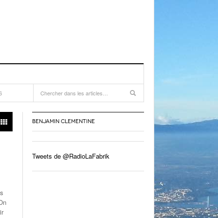
6
6
/11/2018
 L’art De Prendre Les Mots Au
6
2026
BENJAMIN CLEMENTINE
/2018
val 2026 | Roberto Fonseca &
6
-
ntre Tension Et Délicatesse
6
6
018
Tweets de @RadioLaFabrik
6
val 2026 | Reuben James, La
6
2026
18
as
al 2026 | J’ai Rêvé Melody
 On
026
ir
 12/04/2018