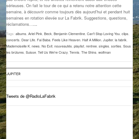
sérieuses. On fait le tour de ce qui a retenu notre attention cette
GROOVE N SUN
PLUS DE MIX
semaine, à découvrir comme toujours dès aujourd’hui et pendant huit
semaines en rotation élevée sur La Fabrik. Suggestions, questions,
IL ÉTAIT UNE FOIS
réclamations…
…
L’ASTUCE DE LA PORTE EN BOIS
Tags:
albums
,
Ariel Pink
,
Beck
,
Benjamin Clementine
,
Can't Stop Loving You
,
clips
,
concerts
,
Dear Life
,
Fai Baba
,
Feels Like Heaven
,
Half A Million
,
Jupiter
,
la fabrik
,
LA FABRIK POÉTIK
Mademoiselle K
,
news
,
No Exit
,
nouveautés
,
playlist
,
rentree
,
singles
,
sorties
,
Sous
les brûlures
,
Suisse
,
Tell Us We're Crazy
,
Tennis
,
The Shins
,
wolfman
LA MINUTE LITTÉRAIRE
LA SOUTERRAINE
JUPITER
MUSIQUE DES ANTIPODES
Tweets de @RadioLaFabrik
NOS ANCIENS
SONORIK
THEME FORCE
ZIRCONIUM