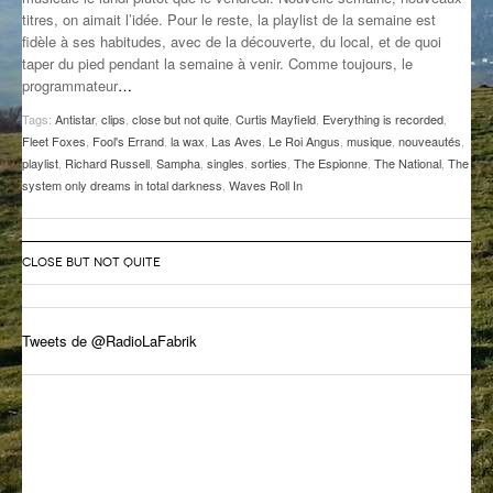
titres, on aimait l’idée. Pour le reste, la playlist de la semaine est
GROOVE N SUN
PLUS DE MIX
fidèle à ses habitudes, avec de la découverte, du local, et de quoi
taper du pied pendant la semaine à venir. Comme toujours, le
IL ÉTAIT UNE FOIS
programmateur
…
L’ASTUCE DE LA PORTE EN BOIS
Tags:
Antistar
,
clips
,
close but not quite
,
Curtis Mayfield
,
Everything is recorded
,
Fleet Foxes
,
Fool's Errand
,
la wax
,
Las Aves
,
Le Roi Angus
,
musique
,
nouveautés
,
LA FABRIK POÉTIK
playlist
,
Richard Russell
,
Sampha
,
singles
,
sorties
,
The Espionne
,
The National
,
The
system only dreams in total darkness
,
Waves Roll In
LA MINUTE LITTÉRAIRE
LA SOUTERRAINE
CLOSE BUT NOT QUITE
MUSIQUE DES ANTIPODES
Tweets de @RadioLaFabrik
NOS ANCIENS
SONORIK
THEME FORCE
ZIRCONIUM