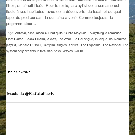
titres, on aimait l’idée. Pour le reste, la playlist de la semaine est
GROOVE N SUN
PLUS DE MIX
fidèle à ses habitudes, avec de la découverte, du local, et de quoi
taper du pied pendant la semaine à venir. Comme toujours, le
IL ÉTAIT UNE FOIS
programmateur
…
L’ASTUCE DE LA PORTE EN BOIS
Tags:
Antistar
,
clips
,
close but not quite
,
Curtis Mayfield
,
Everything is recorded
,
Fleet Foxes
,
Fool's Errand
,
la wax
,
Las Aves
,
Le Roi Angus
,
musique
,
nouveautés
,
LA FABRIK POÉTIK
playlist
,
Richard Russell
,
Sampha
,
singles
,
sorties
,
The Espionne
,
The National
,
The
system only dreams in total darkness
,
Waves Roll In
LA MINUTE LITTÉRAIRE
LA SOUTERRAINE
THE ESPIONNE
MUSIQUE DES ANTIPODES
Tweets de @RadioLaFabrik
NOS ANCIENS
SONORIK
THEME FORCE
ZIRCONIUM