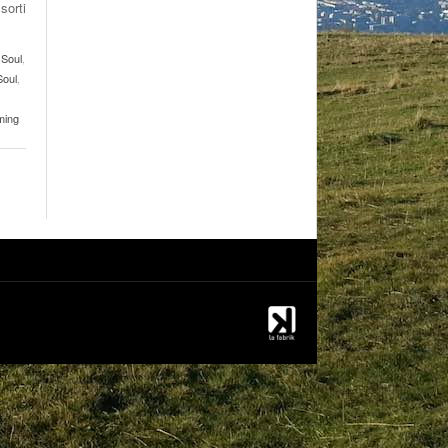
sorti
al 2026 | Entre Héritage Et
- 12/04/2026
ent
Soul
,
iew All
Soul
,
ming