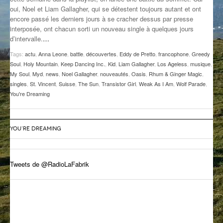
oui, Noel et Liam Gallagher, qui se détestent toujours autant et ont
GROOVE N SUN
PLUS DE MIX
encore passé les derniers jours à se cracher dessus par presse
interposée, ont chacun sorti un nouveau single à quelques jours
IL ÉTAIT UNE FOIS
d’intervalle.
…
L’ASTUCE DE LA PORTE EN BOIS
Tags:
actu
,
Anna Leone
,
battle
,
découvertes
,
Eddy de Pretto
,
francophone
,
Greedy
Soul
,
Holy Mountain
,
Keep Dancing Inc.
,
Kid
,
Liam Gallagher
,
Los Ageless
,
musique
,
LA FABRIK POÉTIK
My Soul
,
Myd
,
news
,
Noel Gallagher
,
nouveautés
,
Oasis
,
Rhum & Ginger Magic
,
singles
,
St. Vincent
,
Suisse
,
The Sun
,
Transistor Girl
,
Weak As I Am
,
Wolf Parade
,
You're Dreaming
LA MINUTE LITTÉRAIRE
LA SOUTERRAINE
YOU’RE DREAMING
MUSIQUE DES ANTIPODES
NOS ANCIENS
Tweets de @RadioLaFabrik
SONORIK
THEME FORCE
ZIRCONIUM