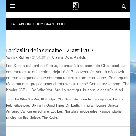
SOUTENEZ-NOUS!
TAG ARCHIVES:
IMMIGRANT BOOGIE
EMISSIONS
DJ SETS
AZIMUT
La playlist de la semaine – 21 avril 2017
ACTU
CALM CLASS
CENACLE
Yannick Richter
- 21/04/2017 -
A la une
,
Actu
,
Playlists
Les Kooks qui font du Kooks, le phrasé très perso de Ghostpoet ou
LA RADIO
CARTOGRAPHIE INTIME
LES COLLABORATEURS
EVÉNEMENTS
des morceaux qui sentent déjà l’été, 7 nouveautés sont à découvrir,
en rotation quotidienne dès maintenant sur notre antenne. Remarques,
CONTACT
CÉSURE
CONSTRUCT
PLAYLISTS
LA FABRIK
réclamations, propositions de nouveaux titres? Contactez la prog! The
Kooks (GB) – Be Who You Are Ils sont qui ils sont, c’est sûr. A tel
…
COMPLÈTEMENT DES BULLES
EST-CE QU’ON PEUT ALLER?
SOCIÉTÉ
NOUS REJOINDRE
Tags:
Be Who You Are
,
Bluff
,
clips
,
Club Kuru
,
découverte
,
francophone
,
Futuro
Pelo
,
Ghostpoet
,
Giving In
,
Good Times On Earth
,
Immigrant Boogie
,
Juliette
CRÉPIDULES
FLUSSPFERD
SOUTIEN ET PARTENARIATS
Armanet
,
L'amour en solitaire
,
Lou Ees
,
Nostalgia
,
nouveautés
,
Papooz
,
playlist
,
singles
,
sorties
,
Suisse
,
The Kooks
CURIOSITÉS
RADIO MASALA
ATELIERS ET FORMATIONS
GIVRE D’ÉTÉ
TECHHOUSE