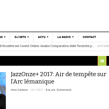
NS
DJ SETS
ACTU
LA RADIO
CONTACT
Strategia di Roulette nei Casinò Online: Analisi Comparativa delle Tecniche più Efficaci e dei Jackpot più Attraenti
- 12/07/202
Gioca Ovunque, Vinci Sempre: Guida Completa alle App di Casinò Mobile con Tornei Estivi e Pagamenti Sicuri
- 11/07/202
CENACLE
EVÉNEMENTS
LA FABRIK
- 03/04/2019
- 29
L’invité D’Azimut : Chien Bleu
CNCL666 – Le Grand Zbeul #2
Ismo Leikola, Ou
Il valore della fedeltà: come i programmi VIP trasformano le vincite in esperienze culturali uniche
- 08/07/202
- 29/06/
Sérieux
ASS
LES
PLAYLISTS
NOUS REJOINDRE
di Three Card Poker: Guida Festiva ai Live Dealer delle Casinò Online
- 07/07/2026
COLLABORATEURS
ola, ou l’art de prendre les mots au sérieux
- 29/06/2026
RAPHIE
SOCIÉTÉ
SOUTIEN ET
- 06/03/2019
- 25/10
L’invité D’Azimut : Cold Bath
CNCL666 – Le Grand Zbeul
Cully Jazz Festi
The Chemistry of Connection: How Datingskillss Data Explains Attraction Among Dutch Women
- 24/06/202
CONSTRUCT
PARTENARIATS
Vincent Segal, E
Come l’Intelligenza Artificiale sta Rivoluzionando i Bonus nei Casinò Online – Verso un’Esperienza di Gioco su Misura
- 19/06/202
JazzOnze+ 2017: Air de tempête sur
20/04/2026
EST-CE QU’ON
ATELIERS ET FORMATIONS
Natale digitale: come i tornei di casinò crypto hanno rivoluzionato la sicurezza dei pagamenti
- 09/06/202
- 06/02/2019
- 27/09/2
L’invité D’Azimut: Le Collectif Puck
CNCL 666 – FAST ZBEUL
PEUT ALLER?
l’Arc lémanique
La nuova frontiera delle scommesse: come le piattaforme di esports stanno ridisegnando il mercato delle puntate sportive
- 09/06/202
TEMENT
Cully Jazz Festi
Slot‑Innovazioni Mobile: Temi Esclusivi, Tecnologia Live‑Dealer e l’Esplosione del Gioco on‑the‑Go
- 02/06/202
LES
FLUSSPFERD
- 16/04/
Classe !
Irene Carbone
- 14/11/2017 -
A la une
,
Evénements
- 23/01/2019
- 26/06/20
L’invité D’Azimut : Joshua Howlett
Cénacle – LAST ZBEUL
LES
RADIO MASALA
Lecteur
Cully Jazz Festiv
audio
TÉS
TECHHOUSE
- 13/04/2
Gardot
-
Les Invités D’Azimut – Byron Leon &
Cénacle – Luv My Wax 11 – Raw G
’ÉTÉ
PLUS DE MIX