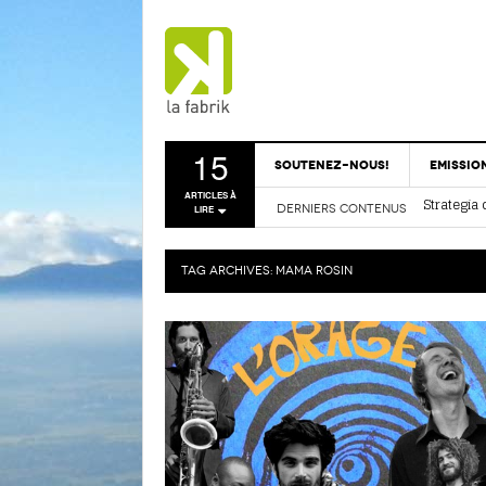
15
SOUTENEZ-NOUS!
EMISSIO
ARTICLES À
DERNIERS CONTENUS
LIRE
AZIMUT
CALM CL
Vincitori 
TAG ARCHIVES:
MAMA ROSIN
Ismo Leik
CARTOG
INTIME
CÉSURE
COMPLÈ
DES BUL
CRÉPIDU
CURIOSI
GIVRE D