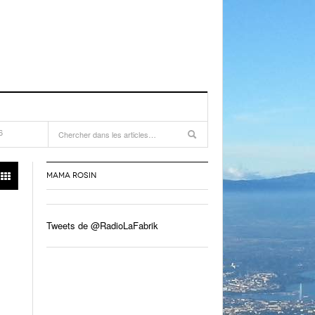
6
6
/11/2018
 L’art De Prendre Les Mots Au
6
2026
MAMA ROSIN
/2018
val 2026 | Roberto Fonseca &
6
-
ntre Tension Et Délicatesse
6
6
018
Tweets de @RadioLaFabrik
6
val 2026 | Reuben James, La
6
2026
18
al 2026 | J’ai Rêvé Melody
026
 12/04/2018