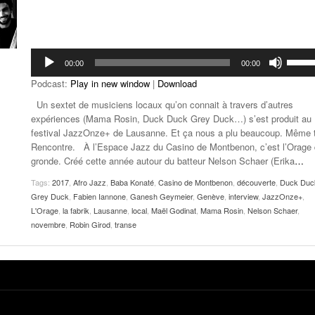
- 26/12/2018
Cully Jazz Festiv
Compagnie Don’t Stop Me Now
N SUN
Vertige Du Prés
View All
View All
V
 UNE FOIS
Utilise
 DE LA
00:00
00:00
les
N BOIS
Podcast:
Play in new window
|
Download
flèche
haut/b
K POÉTIK
Un sextet de musiciens locaux qu’on connait à travers d’autres
pour
expériences (Mama Rosin, Duck Duck Grey Duck…) s’est produit au
TE
augmen
festival JazzOnze+ de Lausanne. Et ça nous a plu beaucoup. Même t
RE
ou
Rencontre. À l’Espace Jazz du Casino de Montbenon, c’est l’Orage 
diminu
ERRAINE
gronde. Créé cette année autour du batteur Nelson Schaer (Erika
…
le
 DES
volume
Tags:
2017
,
Afro Jazz
,
Baba Konaté
,
Casino de Montbenon
,
découverte
,
Duck Duc
ES
Grey Duck
,
Fabien Iannone
,
Ganesh Geymeier
,
Genève
,
interview
,
JazzOnze+
,
L'Orage
,
la fabrik
,
Lausanne
,
local
,
Maël Godinat
,
Mama Rosin
,
Nelson Schaer
,
IENS
novembre
,
Robin Girod
,
transe
K
ORCE
UM
ES
NS