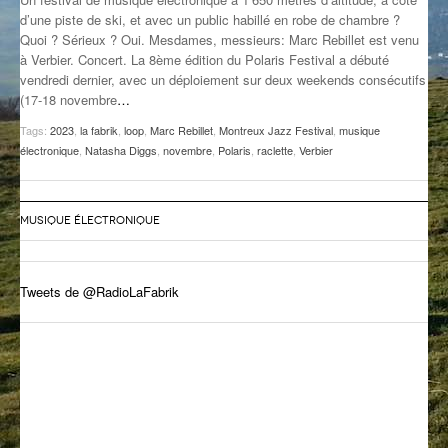
d’une piste de ski, et avec un public habillé en robe de chambre ?
GROOVE N SUN
PLUS DE MIX
Quoi ? Sérieux ? Oui. Mesdames, messieurs: Marc Rebillet est venu
à Verbier. Concert. La 8ème édition du Polaris Festival a débuté
IL ÉTAIT UNE FOIS
vendredi dernier, avec un déploiement sur deux weekends consécutifs
(17-18 novembre
…
L’ASTUCE DE LA PORTE EN BOIS
Tags:
2023
,
la fabrik
,
loop
,
Marc Rebillet
,
Montreux Jazz Festival
,
musique
LA FABRIK POÉTIK
électronique
,
Natasha Diggs
,
novembre
,
Polaris
,
raclette
,
Verbier
LA MINUTE LITTÉRAIRE
MUSIQUE ÉLECTRONIQUE
LA SOUTERRAINE
MUSIQUE DES ANTIPODES
Tweets de @RadioLaFabrik
NOS ANCIENS
SONORIK
THEME FORCE
ZIRCONIUM