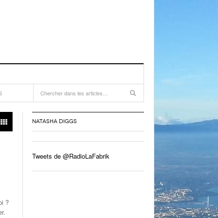
6
/11/2018
6
 L’art De Prendre Les Mots Au
6
2026
NATASHA DIGGS
/2018
val 2026 | Roberto Fonseca &
-
6
ntre Tension Et Délicatesse
6
018
Tweets de @RadioLaFabrik
6
val 2026 | Reuben James, La
6
2026
6
18
al 2026 | J’ai Rêvé Melody
oi ?
026
r.
 12/04/2018