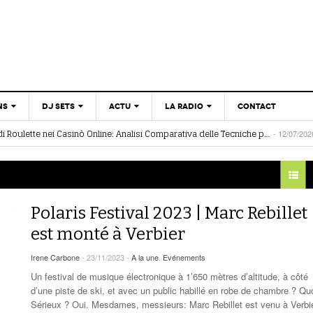
NS
DJ SETS
ACTU
LA RADIO
CONTACT
Strategia di Roulette nei Casinò Online: Analisi Comparativa delle Tecniche più Efficaci e dei Jackpot più Attraenti
- 12/07/202
CENACLE
EVÉNEMENTS
Gioca Ovunque, Vinci Sempre: Guida Completa alle App di Casinò Mobile con Tornei Estivi e Pagamenti Sicuri
LA FABRIK
- 03/04/2019
- 29
- 11/07/202
L’invité D’Azimut : Chien Bleu
CNCL666 – Le Grand Zbeul #2
Ismo Leikola, Ou
Il valore della fedeltà: come i programmi VIP trasformano le vincite in esperienze culturali uniche
- 08/07/202
- 29/06/
Sérieux
ASS
LES
PLAYLISTS
NOUS REJOINDRE
di Three Card Poker: Guida Festiva ai Live Dealer delle Casinò Online
- 07/07/2026
COLLABORATEURS
RAPHIE
SOCIÉTÉ
ola, ou l’art de prendre les mots au sérieux
SOUTIEN ET
- 06/03/2019
- 25/10
- 29/06/2026
L’invité D’Azimut : Cold Bath
CNCL666 – Le Grand Zbeul
Cully Jazz Festi
CONSTRUCT
The Chemistry of Connection: How Datingskillss Data Explains Attraction Among Dutch Women
PARTENARIATS
- 24/06/202
Vincent Segal, E
Come l’Intelligenza Artificiale sta Rivoluzionando i Bonus nei Casinò Online – Verso un’Esperienza di Gioco su Misura
Polaris Festival 2023 | Marc Rebillet
- 19/06/202
20/04/2026
EST-CE QU’ON
ATELIERS ET FORMATIONS
- 06/02/2019
- 27/09/2
Natale digitale: come i tornei di casinò crypto hanno rivoluzionato la sicurezza dei pagamenti
L’invité D’Azimut: Le Collectif Puck
CNCL 666 – FAST ZBEUL
- 09/06/202
PEUT ALLER?
est monté à Verbier
TEMENT
La nuova frontiera delle scommesse: come le piattaforme di esports stanno ridisegnando il mercato delle puntate sportive
Cully Jazz Festi
- 09/06/202
LES
FLUSSPFERD
Slot‑Innovazioni Mobile: Temi Esclusivi, Tecnologia Live‑Dealer e l’Esplosione del Gioco on‑the‑Go
- 16/04/
- 02/06/202
Classe !
Irene Carbone
- 23/11/2023 -
A la une
,
Evénements
- 23/01/2019
- 26/06/20
L’invité D’Azimut : Joshua Howlett
Cénacle – LAST ZBEUL
LES
RADIO MASALA
Un festival de musique électronique à 1’650 mètres d’altitude, à côté
Cully Jazz Festiv
d’une piste de ski, et avec un public habillé en robe de chambre ? Qu
TÉS
TECHHOUSE
- 13/04/2
Gardot
Sérieux ? Oui. Mesdames, messieurs: Marc Rebillet est venu à Verbie
-
Les Invités D’Azimut – Byron Leon &
Cénacle – Luv My Wax 11 – Raw G
’ÉTÉ
PLUS DE MIX