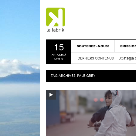
15
SOUTENEZ-NOUS!
EMISSIO
ARTICLES À
DERNIERS CONTENUS
LIRE
AZIMUT
CALM CL
Vincitori 
TAG ARCHIVES:
PALE GREY
CARTOG
Ismo Leik
INTIME
CÉSURE
COMPLÈ
DES BUL
CRÉPIDU
CURIOSI
GIVRE D