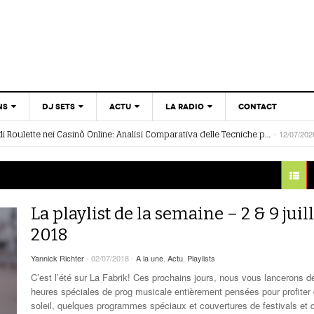
NS
DJ SETS
ACTU
LA RADIO
CONTACT
Strategia di Roulette nei Casinò Online: Analisi Comparativa delle Tecniche più Efficaci e dei Jackpot più Attraenti
- 12/07/202
CENACLE
EVÉNEMENTS
LA FABRIK
- 03/04/2019
- 29
Gioca Ovunque, Vinci Sempre: Guida Completa alle App di Casinò Mobile con Tornei Estivi e Pagamenti Sicuri
L’invité D’Azimut : Chien Bleu
CNCL666 – Le Grand Zbeul #2
Ismo Leikola, Ou
- 11/07/202
Il valore della fedeltà: come i programmi VIP trasformano le vincite in esperienze culturali uniche
- 29/06/
- 08/07/202
Sérieux
ASS
LES
PLAYLISTS
NOUS REJOINDRE
di Three Card Poker: Guida Festiva ai Live Dealer delle Casinò Online
- 07/07/2026
COLLABORATEURS
RAPHIE
SOCIÉTÉ
SOUTIEN ET
- 06/03/2019
- 25/10
ola, ou l’art de prendre les mots au sérieux
L’invité D’Azimut : Cold Bath
CNCL666 – Le Grand Zbeul
Cully Jazz Festi
- 29/06/2026
CONSTRUCT
PARTENARIATS
The Chemistry of Connection: How Datingskillss Data Explains Attraction Among Dutch Women
Vincent Segal, E
- 24/06/202
La playlist de la semaine – 2 & 9 juil
Come l’Intelligenza Artificiale sta Rivoluzionando i Bonus nei Casinò Online – Verso un’Esperienza di Gioco su Misura
20/04/2026
- 19/06/202
EST-CE QU’ON
ATELIERS ET FORMATIONS
- 06/02/2019
- 27/09/2
L’invité D’Azimut: Le Collectif Puck
CNCL 666 – FAST ZBEUL
Natale digitale: come i tornei di casinò crypto hanno rivoluzionato la sicurezza dei pagamenti
- 09/06/202
PEUT ALLER?
2018
TEMENT
Cully Jazz Festi
La nuova frontiera delle scommesse: come le piattaforme di esports stanno ridisegnando il mercato delle puntate sportive
- 09/06/202
LES
FLUSSPFERD
- 16/04/
Slot‑Innovazioni Mobile: Temi Esclusivi, Tecnologia Live‑Dealer e l’Esplosione del Gioco on‑the‑Go
Classe !
- 02/06/202
Yannick Richter
- 02/07/2018 -
A la une
,
Actu
,
Playlists
- 23/01/2019
- 26/06/20
L’invité D’Azimut : Joshua Howlett
Cénacle – LAST ZBEUL
LES
RADIO MASALA
C’est l’été sur La Fabrik! Ces prochains jours, nous vous lancerons d
Cully Jazz Festiv
heures spéciales de prog musicale entièrement pensées pour profiter
TÉS
TECHHOUSE
- 13/04/2
Gardot
soleil, quelques programmes spéciaux et couvertures de festivals et 
-
Les Invités D’Azimut – Byron Leon &
Cénacle – Luv My Wax 11 – Raw G
’ÉTÉ
PLUS DE MIX