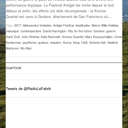
performance atypique. Le Festival Antigel les invite depuis le tout
GROOVE N SUN
PLUS DE MIX
débout et enfin, les efforts ont étés récompensés : le Kronos
Quartet est venu à Genève, directement de San Francisco où
…
IL ÉTAIT UNE FOIS
Tags:
2017
,
Aleksandra Vrebalov
,
Antigel Festival
,
beatitudes
,
Beirut
,
Billie Holiday
,
L’ASTUCE DE LA PORTE EN BOIS
classique
,
contemporaine
,
David Harrington
,
fifty for the future
,
Genève
,
guerre
,
Hank Dutt
,
John Sherba
,
Kala Ramnath
,
Kronos Quartet
,
Mary Kouyoumdjian
,
Omar
LA FABRIK POÉTIK
Souleyman
,
pacifisme
,
quatour
,
requiem
,
Sunny Yang
,
USA
,
Victoria Hall
,
Vladimir
Martynov
,
Wu Man
LA MINUTE LITTÉRAIRE
LA SOUTERRAINE
QUATOUR
MUSIQUE DES ANTIPODES
Tweets de @RadioLaFabrik
NOS ANCIENS
SONORIK
THEME FORCE
ZIRCONIUM