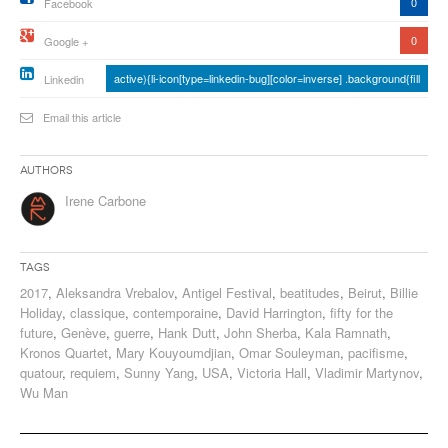
0
Facebook
0
Google +
active){li-icon[type=linkedin-bug][color=inverse] .background{fill
Linkedin
Email this article
Authors
Irene Carbone
Tags
2017
,
Aleksandra Vrebalov
,
Antigel Festival
,
beatitudes
,
Beirut
,
Billie
Holiday
,
classique
,
contemporaine
,
David Harrington
,
fifty for the
future
,
Genève
,
guerre
,
Hank Dutt
,
John Sherba
,
Kala Ramnath
,
Kronos Quartet
,
Mary Kouyoumdjian
,
Omar Souleyman
,
pacifisme
,
quatour
,
requiem
,
Sunny Yang
,
USA
,
Victoria Hall
,
Vladimir Martynov
,
Wu Man