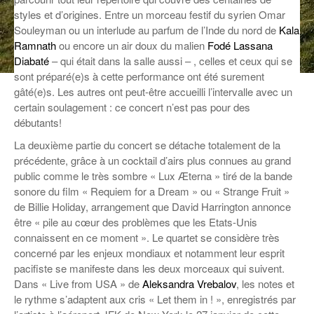
styles et d’origines. Entre un morceau festif du syrien Omar
ANCIENNES ÉMISSIONS
Souleyman ou un interlude au parfum de l’Inde du nord de
Kala
Ramnath
ou encore un air doux du malien
Fodé Lassana
Diabaté
– qui était dans la salle aussi – , celles et ceux qui se
sont préparé(e)s à cette performance ont été surement
gâté(e)s. Les autres ont peut-être accueilli l’intervalle avec un
certain soulagement : ce concert n’est pas pour des
débutants!
La deuxième partie du concert se détache totalement de la
précédente, grâce à un cocktail d’airs plus connues au grand
public comme le très sombre « Lux Æterna » tiré de la bande
sonore du film « Requiem for a Dream » ou « Strange Fruit »
de Billie Holiday, arrangement que David Harrington annonce
être « pile au cœur des problèmes que les Etats-Unis
connaissent en ce moment ». Le quartet se considère très
concerné par les enjeux mondiaux et notamment leur esprit
pacifiste se manifeste dans les deux morceaux qui suivent.
Dans « Live from USA » de
Aleksandra Vrebalov
, les notes et
le rythme s’adaptent aux cris « Let them in ! », enregistrés par