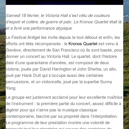
GROOVE N SUN
PLUS DE MIX
Samedi 18 février, le Victoria Hall s’est vêtu de couleurs
IL ÉTAIT UNE FOIS
d’espoir et colère, de guerre et paix. Le Kronos Quartet était là
et a livré une performance atypique.
L’ASTUCE DE LA PORTE EN BOIS
Le Festival Antigel les invite depuis le tout débout et enfin, les
LA FABRIK POÉTIK
efforts ont étés récompensés : le
Kronos Quartet
est venu à
Genève, directement de San Francisco où ils sont basés, pour
LA MINUTE LITTÉRAIRE
donner un concert au Victoria Hall. Le quartet, dont l’histoire
date d’une quarantaine d’années, est composé de deux
LA SOUTERRAINE
violons, joués par David Harrington et John Sherba, un alto,
joué par Hank Dutt qui s’occupe aussi des certaines
MUSIQUE DES ANTIPODES
percussions, et un violoncelle, joué par la superbe Sunny
Yang.
NOS ANCIENS
Le groupe est justement acclamé pour leur excellente maîtrise
SONORIK
de l’instrument : la première partie du concert, assez difficile à
digérer pour qui n’aime pas la musique classique
THEME FORCE
contemporaine, fascine par sa propreté dans l’interprétation.
Le programme de leur prestation montre une volonté de
ZIRCONIUM
parcourir tout leur répertoire qui couvre des centaines de