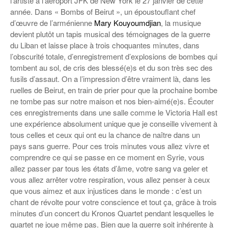
l’artiste à l’aéroport JFK de New York le 27 janvier de cette
année. Dans « Bombs of Beirut », un époustouflant chef
d’œuvre de l’arménienne
Mary Kouyoumdjian
, la musique
devient plutôt un tapis musical des témoignages de la guerre
du Liban et laisse place à trois choquantes minutes, dans
l’obscurité totale, d’enregistrement d’explosions de bombes qui
tombent au sol, de cris des blessé(e)s et du son très sec des
fusils d’assaut. On a l’impression d’être vraiment là, dans les
ruelles de Beirut, en train de prier pour que la prochaine bombe
ne tombe pas sur notre maison et nos bien-aimé(e)s. Écouter
ces enregistrements dans une salle comme le Victoria Hall est
une expérience absolument unique que je conseille vivement à
tous celles et ceux qui ont eu la chance de naître dans un
pays sans guerre. Pour ces trois minutes vous allez vivre et
comprendre ce qui se passe en ce moment en Syrie, vous
allez passer par tous les états d’âme, votre sang va geler et
vous allez arrêter votre respiration, vous allez penser à ceux
que vous aimez et aux injustices dans le monde : c’est un
chant de révolte pour votre conscience et tout ça, grâce à trois
minutes d’un concert du Kronos Quartet pendant lesquelles le
quartet ne joue même pas. Bien que la guerre soit inhérente à