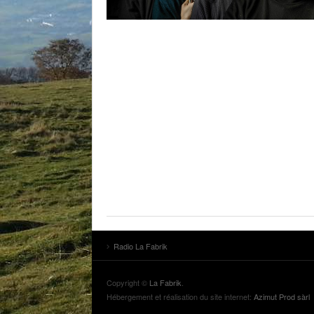
GROOVE 
IL ÉTAIT
L’ASTUCE
PORTE E
LA FABRI
LA MINU
LITTÉRAI
LA SOUT
MUSIQUE
ANTIPOD
NOS ANC
SONORI
Radio La Fabrik
THEME F
ZIRCONI
Copyright ©
La Fabrik
.
ANCIENN
Hébergement et réalisation du site internet:
Azimut Prod sàrl
ÉMISSIO