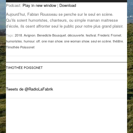
Podcast:
Play in new window
|
Download
GROOVE N SUN
PLUS DE MIX
Aujourd’hui, Fabian Rousseau se penche sur le seul en scène.
IL ÉTAIT UNE FOIS
Qu’ils soient humoristes, chanteurs, ou simple maman maitresse
d’école, ils osent affronter seul le public pour notre plus grand plaisir.
L’ASTUCE DE LA PORTE EN BOIS
Tags:
2018
,
Avignon
,
Benedicte Bousquet
,
découverte
,
festival
,
Frederic Fromet
,
humoristes
,
humour
,
off
,
one man show
,
one woman show
,
seul en scène
,
théâtre
,
LA FABRIK POÉTIK
Timothée Poissonet
LA MINUTE LITTÉRAIRE
LA SOUTERRAINE
TIMOTHÉE POISSONET
MUSIQUE DES ANTIPODES
Tweets de @RadioLaFabrik
NOS ANCIENS
SONORIK
THEME FORCE
ZIRCONIUM