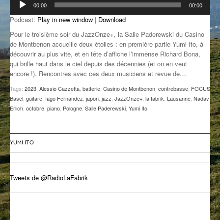
00:00
00:00
audio
GROOVE N SUN
PLUS DE MIX
Podcast:
Play in new window
|
Download
IL ÉTAIT UNE FOIS
Pour le troisième soir du JazzOnze+, la Salle Paderewski du Casino
de Montbenon accueille deux étoiles : en première partie Yumi Ito, à
L’ASTUCE DE LA PORTE EN BOIS
découvrir au plus vite, et en tête d’affiche l’immense Richard Bona,
qui brille haut dans le ciel depuis des décennies (et on en veut
LA FABRIK POÉTIK
encore !). Rencontres avec ces deux musiciens et revue de
…
Tags:
2023
,
Alessio Cazzetta
,
batterie
,
Casino de Montbenon
,
contrebasse
,
FOCUS
LA MINUTE LITTÉRAIRE
Basel
,
guitare
,
Iago Fernandez
,
japon
,
jazz
,
JazzOnze+
,
la fabrik
,
Lausanne
,
Nadav
Erlich
,
octobre
,
piano
,
Pologne
,
Salle Paderewski
,
Yumi Ito
LA SOUTERRAINE
MUSIQUE DES ANTIPODES
YUMI ITO
NOS ANCIENS
SONORIK
Tweets de @RadioLaFabrik
THEME FORCE
ZIRCONIUM