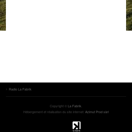
ANCIENNES ÉMISSIONS
Radio La Fabrik
Copyright ©
La Fabrik
.
Hébergement et réalisation du site internet:
Azimut Prod sàrl