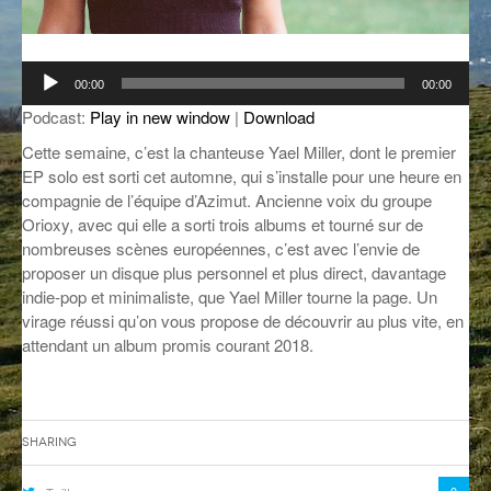
GROOVE N SUN
PLUS DE MIX
Lecteur
IL ÉTAIT UNE FOIS
00:00
00:00
audio
Podcast:
Play in new window
|
Download
L’ASTUCE DE LA PORTE EN BOIS
Cette semaine, c’est la chanteuse Yael Miller, dont le premier
LA FABRIK POÉTIK
EP solo est sorti cet automne, qui s’installe pour une heure en
compagnie de l’équipe d’Azimut. Ancienne voix du groupe
LA MINUTE LITTÉRAIRE
Orioxy, avec qui elle a sorti trois albums et tourné sur de
nombreuses scènes européennes, c’est avec l’envie de
LA SOUTERRAINE
proposer un disque plus personnel et plus direct, davantage
indie-pop et minimaliste, que Yael Miller tourne la page. Un
MUSIQUE DES ANTIPODES
virage réussi qu’on vous propose de découvrir au plus vite, en
NOS ANCIENS
attendant un album promis courant 2018.
SONORIK
THEME FORCE
Sharing
ZIRCONIUM