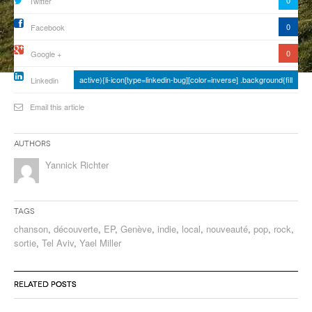
0
Twitter
ANCIENNES ÉMISSIONS
0
Facebook
0
Google +
active){li-icon[type=linkedin-bug][color=inverse] .background{fill
Linkedin
Email this article
Authors
Yannick Richter
Tags
chanson
,
découverte
,
EP
,
Genève
,
indie
,
local
,
nouveauté
,
pop
,
rock
,
sortie
,
Tel Aviv
,
Yael Miller
RELATED POSTS