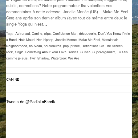
oublis, corrections? Notre programmateur lira volontiers vos
GROOVE N SUN
PLUS DE MIX
commentaires à cette adresse. Janelle Monáe (US) – Make Me Feel
Cinq ans après son dernier album (avec tout de même entre deux le
IL ÉTAIT UNE FOIS
single Yoga qui n’est
…
L’ASTUCE DE LA PORTE EN BOIS
Tags:
Astronaut
,
Canine
,
clips
,
Confidence Man
,
découverte
,
Don't You Know I'm in
a Band
,
Halo Maud
,
Her
,
hiphop
,
Janelle Monae
,
Make Me Feel
,
Mansionair
,
LA FABRIK POÉTIK
Neighborhood
,
nouveau
,
nouveautés
,
pop
,
prince
,
Reflections On The Screen
,
rock
,
single
,
Something About Your Love
,
sorties
,
Suisse
,
Superorganism
,
Tu sais
comme je suis
,
Twin Shadow
,
Waterglow
,
We Are
LA MINUTE LITTÉRAIRE
LA SOUTERRAINE
CANINE
MUSIQUE DES ANTIPODES
NOS ANCIENS
Tweets de @RadioLaFabrik
SONORIK
THEME FORCE
ZIRCONIUM