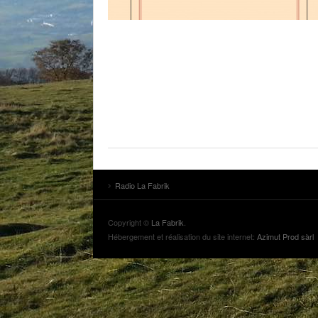
GROOVE 
IL ÉTAIT
L’ASTUCE
PORTE E
LA FABRI
LA MINU
LITTÉRAI
LA SOUT
MUSIQUE
Radio La Fabrik
ANTIPOD
NOS ANC
Copyright ©
La Fabrik
.
SONORI
Hébergement et réalisation du site internet:
Azimut Prod sàrl
THEME F
ZIRCONI
ANCIENN
ÉMISSIO