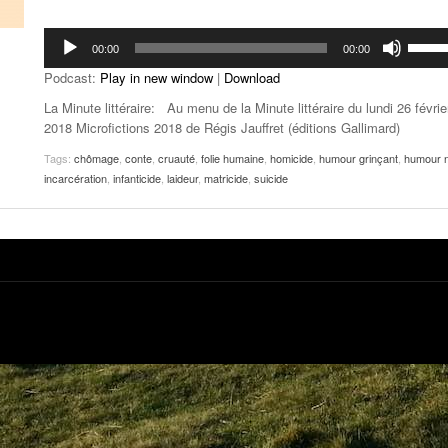
- 26/12/2018
Cully Jazz Festiv
Compagnie Don’t Stop Me Now
N SUN
Vertige Du Prés
Utilise
View All
View All
00:00
00:00
les
V
 UNE FOIS
Podcast:
Play in new window
|
Download
flèche
 DE LA
haut/b
La Minute littéraire: Au menu de la Minute littéraire du lundi 26 févrie
N BOIS
pour
2018 Microfictions 2018 de Régis Jauffret (éditions Gallimard)
augmen
K POÉTIK
ou
Tags:
chômage
,
conte
,
cruauté
,
folie humaine
,
homicide
,
humour grinçant
,
humour n
TE
diminu
incarcération
,
infanticide
,
laideur
,
matricide
,
suicide
RE
le
volume
ERRAINE
 DES
ES
IENS
K
ORCE
UM
ES
NS