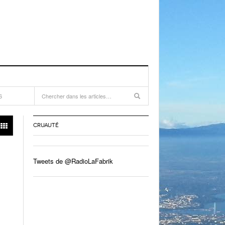
6
/11/2018
 L’art De Prendre Les Mots Au
6
2026
6
CRUAUTÉ
/2018
val 2026 | Roberto Fonseca &
-
ntre Tension Et Délicatesse
6
6
018
Tweets de @RadioLaFabrik
6
val 2026 | Reuben James, La
6
2026
6
18
al 2026 | J’ai Rêvé Melody
026
 12/04/2018