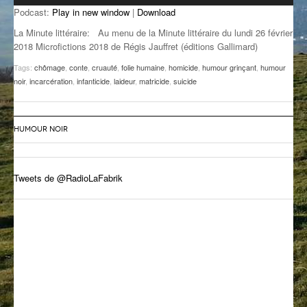
Podcast:
Play in new window
|
Download
GROOVE N SUN
PLUS DE MIX
La Minute littéraire: Au menu de la Minute littéraire du lundi 26 février
IL ÉTAIT UNE FOIS
2018 Microfictions 2018 de Régis Jauffret (éditions Gallimard)
Tags:
chômage
,
conte
,
cruauté
,
folie humaine
,
homicide
,
humour grinçant
,
humour
L’ASTUCE DE LA PORTE EN BOIS
noir
,
incarcération
,
infanticide
,
laideur
,
matricide
,
suicide
LA FABRIK POÉTIK
LA MINUTE LITTÉRAIRE
HUMOUR NOIR
LA SOUTERRAINE
Tweets de @RadioLaFabrik
MUSIQUE DES ANTIPODES
NOS ANCIENS
SONORIK
THEME FORCE
ZIRCONIUM