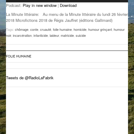
Podcast:
Play in new window
|
Download
GROOVE N SUN
PLUS DE MIX
La Minute littéraire: Au menu de la Minute littéraire du lundi 26 février
IL ÉTAIT UNE FOIS
2018 Microfictions 2018 de Régis Jauffret (éditions Gallimard)
Tags:
chômage
,
conte
,
cruauté
,
folie humaine
,
homicide
,
humour grinçant
,
humour
L’ASTUCE DE LA PORTE EN BOIS
noir
,
incarcération
,
infanticide
,
laideur
,
matricide
,
suicide
LA FABRIK POÉTIK
LA MINUTE LITTÉRAIRE
FOLIE HUMAINE
LA SOUTERRAINE
Tweets de @RadioLaFabrik
MUSIQUE DES ANTIPODES
NOS ANCIENS
SONORIK
THEME FORCE
ZIRCONIUM