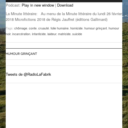
Podcast:
Play in new window
|
Download
GROOVE N SUN
PLUS DE MIX
La Minute littéraire: Au menu de la Minute littéraire du lundi 26 février
IL ÉTAIT UNE FOIS
2018 Microfictions 2018 de Régis Jauffret (éditions Gallimard)
Tags:
chômage
,
conte
,
cruauté
,
folie humaine
,
homicide
,
humour grinçant
,
humour
L’ASTUCE DE LA PORTE EN BOIS
noir
,
incarcération
,
infanticide
,
laideur
,
matricide
,
suicide
LA FABRIK POÉTIK
LA MINUTE LITTÉRAIRE
HUMOUR GRINÇANT
LA SOUTERRAINE
Tweets de @RadioLaFabrik
MUSIQUE DES ANTIPODES
NOS ANCIENS
SONORIK
THEME FORCE
ZIRCONIUM