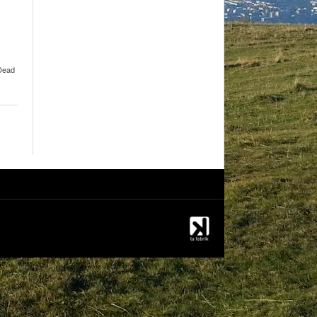
al 2026 | Entre Héritage Et
- 12/04/2026
ent
iew All
Dead