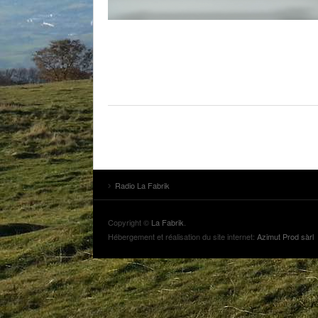
GROOVE 
IL ÉTAIT
L’ASTUCE
PORTE E
LA FABRI
LA MINU
LITTÉRAI
LA SOUT
MUSIQUE
Radio La Fabrik
ANTIPOD
NOS ANC
Copyright ©
La Fabrik
.
SONORI
Hébergement et réalisation du site internet:
Azimut Prod sàrl
THEME F
ZIRCONI
ANCIENN
ÉMISSIO