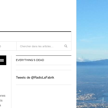
6
6
/11/2018
 L’art De Prendre Les Mots Au
6
2026
EVERYTHING’S DEAD
/2018
val 2026 | Roberto Fonseca &
6
-
ntre Tension Et Délicatesse
6
6
018
Tweets de @RadioLaFabrik
6
val 2026 | Reuben James, La
6
2026
18
nnes
al 2026 | J’ai Rêvé Melody
is
026
a
 12/04/2018