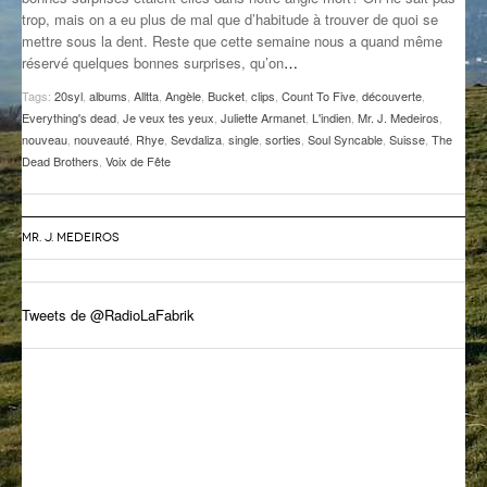
trop, mais on a eu plus de mal que d’habitude à trouver de quoi se
GROOVE N SUN
PLUS DE MIX
mettre sous la dent. Reste que cette semaine nous a quand même
réservé quelques bonnes surprises, qu’on
…
IL ÉTAIT UNE FOIS
Tags:
20syl
,
albums
,
Alltta
,
Angèle
,
Bucket
,
clips
,
Count To Five
,
découverte
,
L’ASTUCE DE LA PORTE EN BOIS
Everything's dead
,
Je veux tes yeux
,
Juliette Armanet
,
L'indien
,
Mr. J. Medeiros
,
nouveau
,
nouveauté
,
Rhye
,
Sevdaliza
,
single
,
sorties
,
Soul Syncable
,
Suisse
,
The
LA FABRIK POÉTIK
Dead Brothers
,
Voix de Fête
LA MINUTE LITTÉRAIRE
MR. J. MEDEIROS
LA SOUTERRAINE
MUSIQUE DES ANTIPODES
Tweets de @RadioLaFabrik
NOS ANCIENS
SONORIK
THEME FORCE
ZIRCONIUM