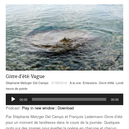
Givre d’été: Vague
Stephanie Metzger Del Campo
- 21/06/2016 -
A la une
,
Emissions
,
Givre d'été
,
Lundi
heure de pointe
Lecteur
00:00
00:00
audio
Podcast:
Play in new window
|
Download
Par Stéphanie Metzger Del Campo et François Ledermann Givre d’été
pour un moment de tendresse dans le cours de la journée. Quelques
mots sur des images pour éveiller la poésie en chacune et chacun.