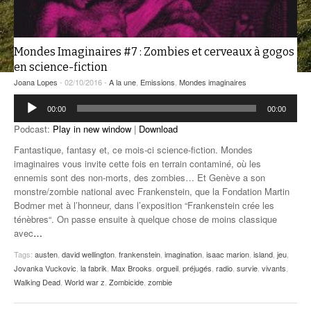
ANCIENNES ÉMISSIONS
Mondes Imaginaires #7 : Zombies et cerveaux à gogos
en science-fiction
Joana Lopes
- 02/10/2016 -
A la une
,
Emissions
,
Mondes imaginaires
Lecteur
00:00
00:00
audio
Podcast:
Play in new window
|
Download
Fantastique, fantasy et, ce mois-ci science-fiction. Mondes
imaginaires vous invite cette fois en terrain contaminé, où les
ennemis sont des non-morts, des zombies… Et Genève a son
monstre/zombie national avec Frankenstein, que la Fondation Martin
Bodmer met à l’honneur, dans l’exposition “Frankenstein crée les
ténèbres“. On passe ensuite à quelque chose de moins classique
avec
…
Tags:
austen
,
david wellington
,
frankenstein
,
imagination
,
isaac marion
,
island
,
jeu
,
Jovanka Vuckovic
,
la fabrik
,
Max Brooks
,
orgueil
,
préjugés
,
radio
,
survie
,
vivants
,
Walking Dead
,
World war z
,
Zombicide
,
zombie