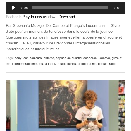
Lecteur
00:00
00:00
audio
Podcast:
Play in new window
|
Download
Par Stéphanie Metzger Del Campo et François Ledermann Givre
d’été pour un moment de tendresse dans le cours de la journée.
Quelques mots sur des images pour éveiller la poésie en chacune et
chacun. Le jeu, carrefour des rencontres intergénérationnelles,
interethniques et interculturelles.
Tags:
baby foot
,
couleurs
,
enfants
,
espace de quartier secheron
,
Genève
,
givre d'
ete
,
intergenerationnel
,
jeu
,
la fabrik
,
multiculturels
,
photographie
,
poesie
,
radio