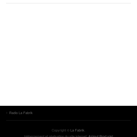
Radio La Fabrik
Copyright ©
La Fabrik
.
Hébergement et réalisation du site internet:
Azimut Prod sàrl