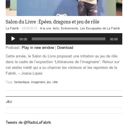
Salon du Livre : Épées, dragons et jeu de rôle
La Fabrik
- 03/05/2015 -
A la une
,
Actu
,
Evénements
,
Les Escapades de La Fabrik
Lecteur
00:00
00:00
audio
Podcast:
Play in new window
|
Download
Cette année, le Salon du Livre proposait une initiation au jeu de rôle
dans le cadre de l’exposition “Littératures de l’Imaginaire”. Retour sur
cet atelier inédit qui a su charmer les visiteurs et les reporters de la
Fabrik. – Joana Lopes
Tags:
fantastique
,
imaginaire
,
jeu
,
rôle
JEU
Tweets de @RadioLaFabrik