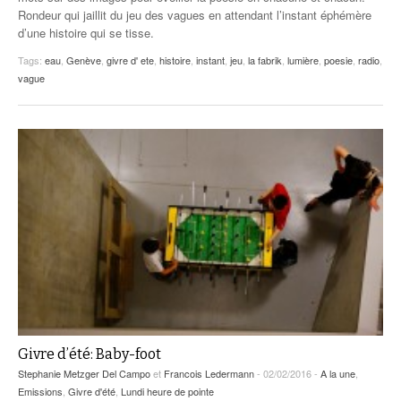
Rondeur qui jaillit du jeu des vagues en attendant l’instant éphémère
d’une histoire qui se tisse.
Tags:
eau
,
Genève
,
givre d' ete
,
histoire
,
instant
,
jeu
,
la fabrik
,
lumière
,
poesie
,
radio
,
vague
Givre d’été: Baby-foot
Stephanie Metzger Del Campo
et
Francois Ledermann
- 02/02/2016 -
A la une
,
Emissions
,
Givre d'été
,
Lundi heure de pointe