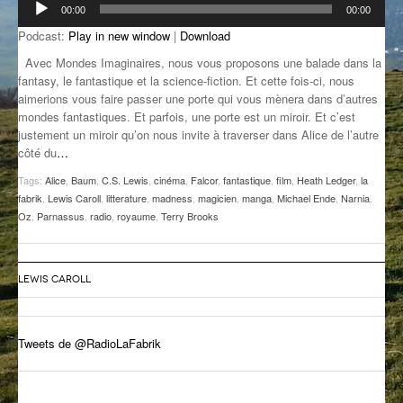
00:00
00:00
audio
GROOVE N SUN
PLUS DE MIX
Podcast:
Play in new window
|
Download
IL ÉTAIT UNE FOIS
Avec Mondes Imaginaires, nous vous proposons une balade dans la
fantasy, le fantastique et la science-fiction. Et cette fois-ci, nous
L’ASTUCE DE LA PORTE EN BOIS
aimerions vous faire passer une porte qui vous mènera dans d’autres
mondes fantastiques. Et parfois, une porte est un miroir. Et c’est
LA FABRIK POÉTIK
justement un miroir qu’on nous invite à traverser dans Alice de l’autre
côté du
…
LA MINUTE LITTÉRAIRE
Tags:
Alice
,
Baum
,
C.S. Lewis
,
cinéma
,
Falcor
,
fantastique
,
film
,
Heath Ledger
,
la
fabrik
,
Lewis Caroll
,
litterature
,
madness
,
magicien
,
manga
,
Michael Ende
,
Narnia
,
LA SOUTERRAINE
Oz
,
Parnassus
,
radio
,
royaume
,
Terry Brooks
MUSIQUE DES ANTIPODES
NOS ANCIENS
LEWIS CAROLL
SONORIK
Tweets de @RadioLaFabrik
THEME FORCE
ZIRCONIUM