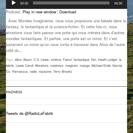
00:00
00:00
audio
GROOVE N SUN
PLUS DE MIX
Podcast:
Play in new window
|
Download
IL ÉTAIT UNE FOIS
Avec Mondes Imaginaires, nous vous proposons une balade dans la
fantasy, le fantastique et la science-fiction. Et cette fois-ci, nous
L’ASTUCE DE LA PORTE EN BOIS
aimerions vous faire passer une porte qui vous mènera dans d’autres
mondes fantastiques. Et parfois, une porte est un miroir. Et c’est
LA FABRIK POÉTIK
justement un miroir qu’on nous invite à traverser dans Alice de l’autre
côté du
…
LA MINUTE LITTÉRAIRE
Tags:
Alice
,
Baum
,
C.S. Lewis
,
cinéma
,
Falcor
,
fantastique
,
film
,
Heath Ledger
,
la
fabrik
,
Lewis Caroll
,
litterature
,
madness
,
magicien
,
manga
,
Michael Ende
,
Narnia
,
LA SOUTERRAINE
Oz
,
Parnassus
,
radio
,
royaume
,
Terry Brooks
MUSIQUE DES ANTIPODES
NOS ANCIENS
MADNESS
SONORIK
Tweets de @RadioLaFabrik
THEME FORCE
ZIRCONIUM