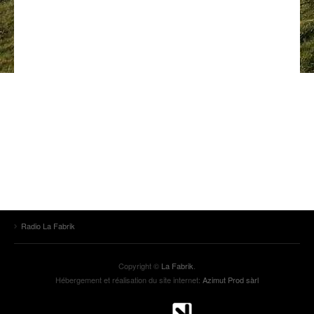
ANCIENNES ÉMISSIONS
Radio La Fabrik
Copyright ©
La Fabrik
.
Hébergement et réalisation du site internet:
Azimut Prod sàrl