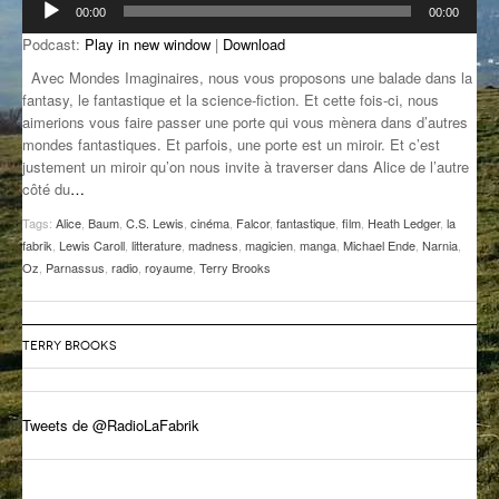
00:00
00:00
audio
GROOVE N SUN
PLUS DE MIX
Podcast:
Play in new window
|
Download
IL ÉTAIT UNE FOIS
Avec Mondes Imaginaires, nous vous proposons une balade dans la
fantasy, le fantastique et la science-fiction. Et cette fois-ci, nous
L’ASTUCE DE LA PORTE EN BOIS
aimerions vous faire passer une porte qui vous mènera dans d’autres
mondes fantastiques. Et parfois, une porte est un miroir. Et c’est
LA FABRIK POÉTIK
justement un miroir qu’on nous invite à traverser dans Alice de l’autre
côté du
…
LA MINUTE LITTÉRAIRE
Tags:
Alice
,
Baum
,
C.S. Lewis
,
cinéma
,
Falcor
,
fantastique
,
film
,
Heath Ledger
,
la
fabrik
,
Lewis Caroll
,
litterature
,
madness
,
magicien
,
manga
,
Michael Ende
,
Narnia
,
LA SOUTERRAINE
Oz
,
Parnassus
,
radio
,
royaume
,
Terry Brooks
MUSIQUE DES ANTIPODES
NOS ANCIENS
TERRY BROOKS
SONORIK
Tweets de @RadioLaFabrik
THEME FORCE
ZIRCONIUM