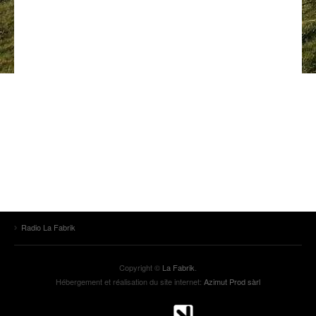
ANCIENNES ÉMISSIONS
Radio La Fabrik
Copyright ©
La Fabrik
.
Hébergement et réalisation du site internet:
Azimut Prod sàrl