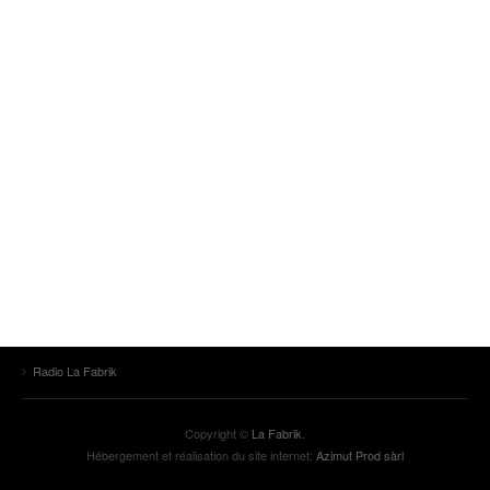
Radio La Fabrik
Copyright ©
La Fabrik
.
Hébergement et réalisation du site internet:
Azimut Prod sàrl