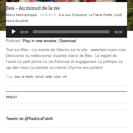
Bea – Au minuit de la vie
ANCIENNES ÉMISSIONS
Marco Mancastroppa
- 18/06/2018 -
A la une
,
Emissions
,
La Fabrik Poétik
,
Lundi
heure de pointe
Lecteur
00:00
00:00
audio
Podcast:
Play in new window
|
Download
Tout sur Béa – La mamie de l’électro sur le site : www.bea-music.com
Découvrez ou redécouvrez d’autres slams de Béa : Le regard de
l’autre Le petit prince La vie Femmes et engagement La politique Le
rap des vieux La planète va cramer L’hymne aux putains
Tags:
bea
,
la fabrik
,
minuit
,
radio
,
slam
,
vie
MINUIT
Tweets de @RadioLaFabrik