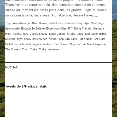
Thom Yorke de retour en solo, des noms bien connus de la scène
GROOVE N SUN
PLUS DE MIX
suisse qui mettent les petits plats dans les grands, Logic qui tease
son album à venir, mais aussi AlunaGeorge, Jessie Reyez,
…
IL ÉTAIT UNE FOIS
Tags:
AlunaGeorge
,
Atlas Please
,
Bob Moses
,
Cautious Clay
,
clips
,
Cola Boyy
,
L’ASTUCE DE LA PORTE EN BOIS
découverte
,
Enough To Believe
,
Everybody Dies
,
F*** Being Friends
,
Gengahr
,
Heat
,
hiphop
,
indie
,
Jessie Reyez
,
Klaus Johann Grobe
,
Logic
,
Mac Miller
,
miroir
,
LA FABRIK POÉTIK
Muchas
,
Myd
,
news
,
nouveautés
,
playlist
,
pop
,
r&b
,
rock
,
Safia Nolin
,
Self Care
,
Siehst du mich noch
,
singles
,
sorties
,
soul
,
Suisse
,
Superior Emotion
,
Suspirium
,
The Cavers
,
Thom Yorke
,
Trains
,
wolfman
LA MINUTE LITTÉRAIRE
LA SOUTERRAINE
MUCHAS
MUSIQUE DES ANTIPODES
NOS ANCIENS
Tweets de @RadioLaFabrik
SONORIK
THEME FORCE
ZIRCONIUM