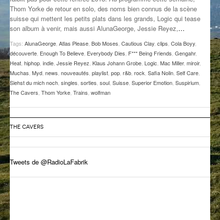
Thom Yorke de retour en solo, des noms bien connus de la scène
GROOVE N SUN
PLUS DE MIX
suisse qui mettent les petits plats dans les grands, Logic qui tease
son album à venir, mais aussi AlunaGeorge, Jessie Reyez,
…
IL ÉTAIT UNE FOIS
Tags:
AlunaGeorge
,
Atlas Please
,
Bob Moses
,
Cautious Clay
,
clips
,
Cola Boyy
,
L’ASTUCE DE LA PORTE EN BOIS
découverte
,
Enough To Believe
,
Everybody Dies
,
F*** Being Friends
,
Gengahr
,
Heat
,
hiphop
,
indie
,
Jessie Reyez
,
Klaus Johann Grobe
,
Logic
,
Mac Miller
,
miroir
,
LA FABRIK POÉTIK
Muchas
,
Myd
,
news
,
nouveautés
,
playlist
,
pop
,
r&b
,
rock
,
Safia Nolin
,
Self Care
,
Siehst du mich noch
,
singles
,
sorties
,
soul
,
Suisse
,
Superior Emotion
,
Suspirium
,
The Cavers
,
Thom Yorke
,
Trains
,
wolfman
LA MINUTE LITTÉRAIRE
LA SOUTERRAINE
THE CAVERS
MUSIQUE DES ANTIPODES
NOS ANCIENS
Tweets de @RadioLaFabrik
SONORIK
THEME FORCE
ZIRCONIUM