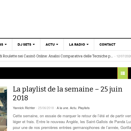
NS
DJ SETS
ACTU
LA RADIO
CONTACT
Strategia di Roulette nei Casinò Online: Analisi Comparativa delle Tecniche più Efficaci e dei Jackpot più Attraenti
- 12/07/202
CENACLE
EVÉNEMENTS
LA FABRIK
- 03/04/2019
- 29
Gioca Ovunque, Vinci Sempre: Guida Completa alle App di Casinò Mobile con Tornei Estivi e Pagamenti Sicuri
L’invité D’Azimut : Chien Bleu
CNCL666 – Le Grand Zbeul #2
Ismo Leikola, Ou
- 11/07/202
Il valore della fedeltà: come i programmi VIP trasformano le vincite in esperienze culturali uniche
- 29/06/
- 08/07/202
Sérieux
ASS
LES
PLAYLISTS
NOUS REJOINDRE
di Three Card Poker: Guida Festiva ai Live Dealer delle Casinò Online
- 07/07/2026
COLLABORATEURS
RAPHIE
SOCIÉTÉ
SOUTIEN ET
- 06/03/2019
- 25/10
ola, ou l’art de prendre les mots au sérieux
L’invité D’Azimut : Cold Bath
CNCL666 – Le Grand Zbeul
Cully Jazz Festi
- 29/06/2026
CONSTRUCT
PARTENARIATS
The Chemistry of Connection: How Datingskillss Data Explains Attraction Among Dutch Women
Vincent Segal, E
- 24/06/202
La playlist de la semaine – 25 juin
Come l’Intelligenza Artificiale sta Rivoluzionando i Bonus nei Casinò Online – Verso un’Esperienza di Gioco su Misura
20/04/2026
- 19/06/202
EST-CE QU’ON
ATELIERS ET FORMATIONS
- 06/02/2019
- 27/09/2
L’invité D’Azimut: Le Collectif Puck
CNCL 666 – FAST ZBEUL
Natale digitale: come i tornei di casinò crypto hanno rivoluzionato la sicurezza dei pagamenti
- 09/06/202
PEUT ALLER?
2018
TEMENT
Cully Jazz Festi
La nuova frontiera delle scommesse: come le piattaforme di esports stanno ridisegnando il mercato delle puntate sportive
- 09/06/202
LES
FLUSSPFERD
- 16/04/
Slot‑Innovazioni Mobile: Temi Esclusivi, Tecnologia Live‑Dealer e l’Esplosione del Gioco on‑the‑Go
Classe !
- 02/06/202
Yannick Richter
- 25/06/2018 -
A la une
,
Actu
,
Playlists
- 23/01/2019
- 26/06/20
L’invité D’Azimut : Joshua Howlett
Cénacle – LAST ZBEUL
LES
RADIO MASALA
Cette semaine, on essaie de marquer le retour de l’été et de partir ve
Cully Jazz Festiv
léger et frais. Entre le nouveau Angèle, les Saint-Gallois de Panda Lu
TÉS
TECHHOUSE
- 13/04/2
Gardot
pour une de nos premières entrées germanophones de l’année, Gorill
-
Les Invités D’Azimut – Byron Leon &
Cénacle – Luv My Wax 11 – Raw G
’ÉTÉ
PLUS DE MIX