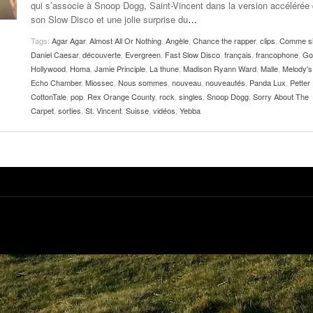
qui s’associe à Snoop Dogg, Saint-Vincent dans la version accélérée
- 26/12/2018
Cully Jazz Festiv
Compagnie Don’t Stop Me Now
son Slow Disco et une jolie surprise du
…
N SUN
Vertige Du Prés
View All
View All
Tags:
Agar Agar
,
Almost All Or Nothing
,
Angèle
,
Chance the rapper
,
clips
,
Comme s
V
 UNE FOIS
Daniel Caesar
,
découverte
,
Evergreen
,
Fast Slow Disco
,
français
,
francophone
,
Gor
 DE LA
Hollywood
,
Homa
,
Jamie Principle
,
La thune
,
Madison Ryann Ward
,
Malle
,
Melody's
N BOIS
Echo Chamber
,
Miossec
,
Nous sommes
,
nouveau
,
nouveautés
,
Panda Lux
,
Petter
CottonTale
,
pop
,
Rex Orange County
,
rock
,
singles
,
Snoop Dogg
,
Sorry About The
K POÉTIK
Carpet
,
sorties
,
St. Vincent
,
Suisse
,
vidéos
,
Yebba
TE
RE
ERRAINE
 DES
ES
IENS
K
ORCE
UM
ES
NS