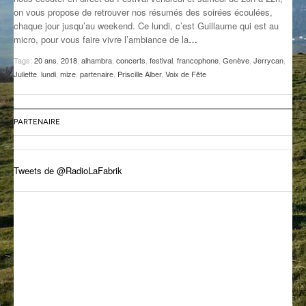
on vous propose de retrouver nos résumés des soirées écoulées,
GROOVE N SUN
PLUS DE MIX
chaque jour jusqu’au weekend. Ce lundi, c’est Guillaume qui est au
micro, pour vous faire vivre l’ambiance de la
…
IL ÉTAIT UNE FOIS
Tags:
20 ans
,
2018
,
alhambra
,
concerts
,
festival
,
francophone
,
Genève
,
Jerrycan
,
L’ASTUCE DE LA PORTE EN BOIS
Juliette
,
lundi
,
mize
,
partenaire
,
Priscille Alber
,
Voix de Fête
LA FABRIK POÉTIK
PARTENAIRE
LA MINUTE LITTÉRAIRE
LA SOUTERRAINE
Tweets de @RadioLaFabrik
MUSIQUE DES ANTIPODES
NOS ANCIENS
SONORIK
THEME FORCE
ZIRCONIUM