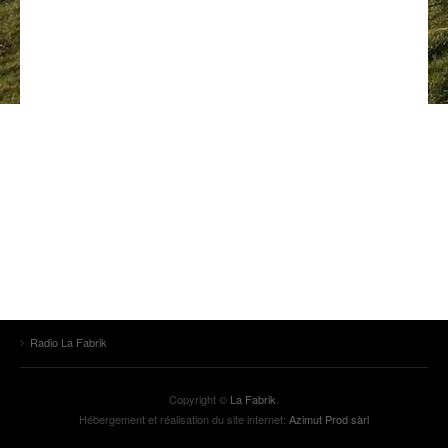
ANCIENNES ÉMISSIONS
Radio La Fabrik
Copyright ©
La Fabrik
.
Hébergement et réalisation du site internet:
Azimut Prod sàrl