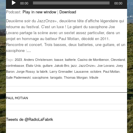
00:00
00:00
audio
GROOVE N SUN
PLUS DE MIX
Podcast:
Play in new window
|
Download
IL ÉTAIT UNE FOIS
Deuxième soir du JazzOnze+, deuxième tête d’affiche légendaire qui
retourne au festival. C’est un luxe ! Le géant du saxophone Joe
L’ASTUCE DE LA PORTE EN BOIS
Lovano partage la scène avec un sextet assez particulier, dans un
projet en hommage au batteur Paul Motian, décédé en 2011.
LA FABRIK POÉTIK
Rencontre et concert. Trois basses, deux batteries, une guitare, et un
saxophone :
…
LA MINUTE LITTÉRAIRE
Tags:
2023
,
Anders Christensen
,
basse
,
batterie
,
Casino de Montbenon
,
Cleveland
,
contrebasse
,
États-Unis
,
guitare
,
Jakob Bro
,
jazz
,
JazzOnze+
,
Joe Lovano
,
Joey
LA SOUTERRAINE
Baron
,
Jorge Rossy
,
la fabrik
,
Larry Grenadier
,
Lausanne
,
octobre
,
Paul Motian
,
Salle Paderewski
,
saxophone
,
tarogato
,
Thomas Morgan
,
tribute
MUSIQUE DES ANTIPODES
NOS ANCIENS
PAUL MOTIAN
SONORIK
THEME FORCE
Tweets de @RadioLaFabrik
ZIRCONIUM