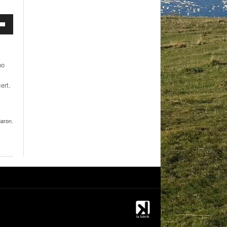
al 2026 | Entre Héritage Et
- 12/04/2026
ent
z
iew All
s
as
no
ter
ert.
er
.
Baron
,