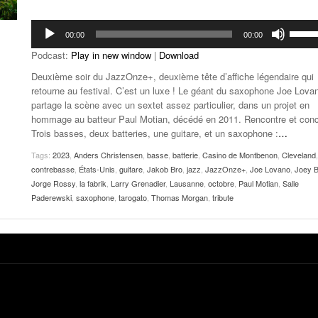
- 26/12/2018
Cully Jazz Festiv
Compagnie Don’t Stop Me Now
N SUN
Vertige Du Prés
Utilise
View All
View All
00:00
00:00
les
V
 UNE FOIS
Podcast:
Play in new window
|
Download
flèche
 DE LA
haut/b
Deuxième soir du JazzOnze+, deuxième tête d’affiche légendaire qui
N BOIS
pour
retourne au festival. C’est un luxe ! Le géant du saxophone Joe Lova
augmen
K POÉTIK
partage la scène avec un sextet assez particulier, dans un projet en
ou
hommage au batteur Paul Motian, décédé en 2011. Rencontre et conc
TE
diminu
Trois basses, deux batteries, une guitare, et un saxophone :
…
RE
le
volume
Tags:
2023
,
Anders Christensen
,
basse
,
batterie
,
Casino de Montbenon
,
Cleveland
,
ERRAINE
contrebasse
,
États-Unis
,
guitare
,
Jakob Bro
,
jazz
,
JazzOnze+
,
Joe Lovano
,
Joey 
 DES
Jorge Rossy
,
la fabrik
,
Larry Grenadier
,
Lausanne
,
octobre
,
Paul Motian
,
Salle
ES
Paderewski
,
saxophone
,
tarogato
,
Thomas Morgan
,
tribute
IENS
K
ORCE
UM
ES
NS