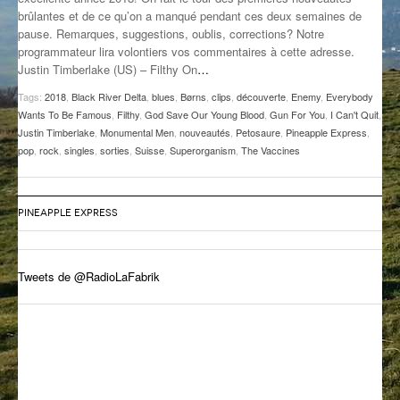
brûlantes et de ce qu’on a manqué pendant ces deux semaines de
GROOVE N SUN
PLUS DE MIX
pause. Remarques, suggestions, oublis, corrections? Notre
programmateur lira volontiers vos commentaires à cette adresse.
IL ÉTAIT UNE FOIS
Justin Timberlake (US) – Filthy On
…
L’ASTUCE DE LA PORTE EN BOIS
Tags:
2018
,
Black River Delta
,
blues
,
Børns
,
clips
,
découverte
,
Enemy
,
Everybody
Wants To Be Famous
,
Filthy
,
God Save Our Young Blood
,
Gun For You
,
I Can't Quit
,
LA FABRIK POÉTIK
Justin Timberlake
,
Monumental Men
,
nouveautés
,
Petosaure
,
Pineapple Express
,
pop
,
rock
,
singles
,
sorties
,
Suisse
,
Superorganism
,
The Vaccines
LA MINUTE LITTÉRAIRE
LA SOUTERRAINE
PINEAPPLE EXPRESS
MUSIQUE DES ANTIPODES
Tweets de @RadioLaFabrik
NOS ANCIENS
SONORIK
THEME FORCE
ZIRCONIUM