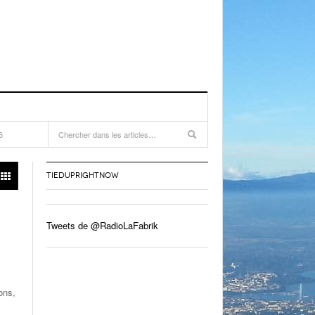
6
/11/2018
 L’art De Prendre Les Mots Au
6
2026
6
TIEDUPRIGHTNOW
/2018
val 2026 | Roberto Fonseca &
-
ntre Tension Et Délicatesse
6
6
018
Tweets de @RadioLaFabrik
6
val 2026 | Reuben James, La
6
2026
6
18
al 2026 | J’ai Rêvé Melody
ons,
026
 12/04/2018