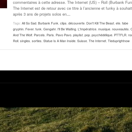
commentaires à cette adresse. The Internet (US) – Roll (Burbank Fun
- 26/12/2018
Cully Jazz Festiv
Compagnie Don’t Stop Me Now
The Internet est de retour avec ce titre à l’ancienne et funky à souhait
N SUN
Vertige Du Prés
View All
View All
après 3 ans de projets solos en
…
V
 UNE FOIS
Tags:
All So Sad
,
Burbank Funk
,
clips
,
découverte
,
Don't Kill The Beast
,
ete
,
fabe
 DE LA
gryphin
,
Fever
,
funk
,
Gengahr
,
I'll Be Waiting
,
L'Impératrice
,
musique
,
nouveautés
,
N BOIS
And The Wolf
,
Parcels
,
Paris
,
Pavo Pavo
,
playlist
,
pop
,
psychédélique
,
PTTFLR
,
ro
Roll
,
singles
,
sorties
,
Statue Is A Man Inside
,
Suisse
,
The Internet
,
Tieduprightnow
K POÉTIK
TE
RE
ERRAINE
 DES
ES
IENS
K
ORCE
UM
ES
NS