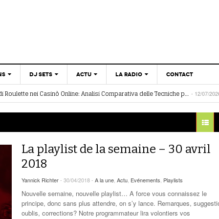
NS
DJ SETS
ACTU
LA RADIO
CONTACT
Strategia di Roulette nei Casinò Online: Analisi Comparativa delle Tecniche più Efficaci e dei Jackpot più Attraenti
- 12/07/202
CENACLE
EVÉNEMENTS
LA FABRIK
- 03/04/2019
- 29
L’invité D’Azimut : Chien Bleu
CNCL666 – Le Grand Zbeul #2
Ismo Leikola, Ou
Gioca Ovunque, Vinci Sempre: Guida Completa alle App di Casinò Mobile con Tornei Estivi e Pagamenti Sicuri
- 11/07/202
- 29/06/
Sérieux
Il valore della fedeltà: come i programmi VIP trasformano le vincite in esperienze culturali uniche
ASS
LES
PLAYLISTS
NOUS REJOINDRE
- 08/07/202
di Three Card Poker: Guida Festiva ai Live Dealer delle Casinò Online
COLLABORATEURS
- 07/07/2026
RAPHIE
SOCIÉTÉ
SOUTIEN ET
- 06/03/2019
- 25/10
L’invité D’Azimut : Cold Bath
CNCL666 – Le Grand Zbeul
Cully Jazz Festi
ola, ou l’art de prendre les mots au sérieux
- 29/06/2026
CONSTRUCT
PARTENARIATS
Vincent Segal, E
The Chemistry of Connection: How Datingskillss Data Explains Attraction Among Dutch Women
- 24/06/202
La playlist de la semaine – 30 avril
20/04/2026
Come l’Intelligenza Artificiale sta Rivoluzionando i Bonus nei Casinò Online – Verso un’Esperienza di Gioco su Misura
EST-CE QU’ON
ATELIERS ET FORMATIONS
- 19/06/202
- 06/02/2019
- 27/09/2
L’invité D’Azimut: Le Collectif Puck
CNCL 666 – FAST ZBEUL
Natale digitale: come i tornei di casinò crypto hanno rivoluzionato la sicurezza dei pagamenti
PEUT ALLER?
2018
- 09/06/202
TEMENT
Cully Jazz Festi
La nuova frontiera delle scommesse: come le piattaforme di esports stanno ridisegnando il mercato delle puntate sportive
- 09/06/202
LES
FLUSSPFERD
- 16/04/
Classe !
Slot‑Innovazioni Mobile: Temi Esclusivi, Tecnologia Live‑Dealer e l’Esplosione del Gioco on‑the‑Go
Yannick Richter
- 30/04/2018 -
A la une
,
Actu
,
Evénements
,
Playlists
- 02/06/202
- 23/01/2019
- 26/06/20
L’invité D’Azimut : Joshua Howlett
Cénacle – LAST ZBEUL
LES
RADIO MASALA
Nouvelle semaine, nouvelle playlist… A force vous connaissez le
Cully Jazz Festiv
principe, donc sans plus attendre, on s’y lance. Remarques, suggesti
TÉS
TECHHOUSE
- 13/04/2
Gardot
oublis, corrections? Notre programmateur lira volontiers vos
-
Les Invités D’Azimut – Byron Leon &
Cénacle – Luv My Wax 11 – Raw G
’ÉTÉ
PLUS DE MIX