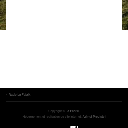
ANCIENNES ÉMISSIONS
Radio La Fabrik
Copyright ©
La Fabrik
.
Hébergement et réalisation du site internet:
Azimut Prod sàrl