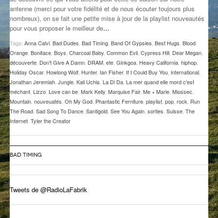
antenne (merci pour votre fidélité et de nous écouter toujours plus
GROOVE N SUN
PLUS DE MIX
nombreux), on se fait une petite mise à jour de la playlist nouveautés
pour vous proposer le meilleur de
…
IL ÉTAIT UNE FOIS
Tags:
Anna Calvi
,
Bad Dudes
,
Bad Timing
,
Band Of Gypsies
,
Best Hugs
,
Blood
L’ASTUCE DE LA PORTE EN BOIS
Orange
,
Boniface
,
Boys
,
Charcoal Baby
,
Common Evil
,
Cypress Hill
,
Dear Megan
,
découverte
,
Don't Give A Damn
,
DRAM
,
ete
,
Ginkgoa
,
Heavy California
,
hiphop
,
LA FABRIK POÉTIK
Holiday Oscar
,
Howlong Wolf
,
Hunter
,
Ian Fisher
,
If I Could Buy You
,
international
,
Jonathan Jeremiah
,
Jungle
,
Kali Uchis
,
La Di Da
,
La mer quand elle mord c'est
méchant
,
Lizzo
,
Love can be
,
Mark Kelly
,
Marquise Fair
,
Me + Marie
,
Miossec
,
LA MINUTE LITTÉRAIRE
Mountain
,
nouveuatés
,
Oh My God
,
Phantastic Ferniture
,
playlist
,
pop
,
rock
,
Run
The Road
,
Sad Song To Dance
,
Santigold
,
See You Again
,
sorties
,
Suisse
,
The
LA SOUTERRAINE
Internet
,
Tyler the Creator
MUSIQUE DES ANTIPODES
NOS ANCIENS
BAD TIMING
SONORIK
Tweets de @RadioLaFabrik
THEME FORCE
ZIRCONIUM