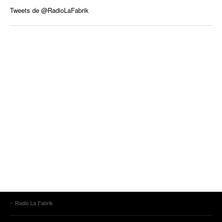
Tweets de @RadioLaFabrik
Radio La Fabrik