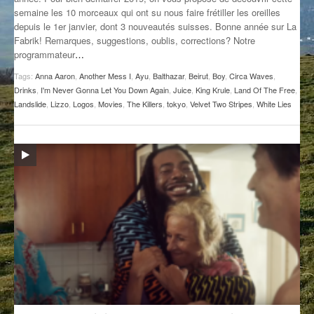
semaine les 10 morceaux qui ont su nous faire frétiller les oreilles
GROOVE N SUN
PLUS DE MIX
depuis le 1er janvier, dont 3 nouveautés suisses. Bonne année sur La
Fabrik! Remarques, suggestions, oublis, corrections? Notre
IL ÉTAIT UNE FOIS
programmateur
…
L’ASTUCE DE LA PORTE EN BOIS
Tags:
Anna Aaron
,
Another Mess I
,
Ayu
,
Balthazar
,
Beirut
,
Boy
,
Circa Waves
,
Drinks
,
I'm Never Gonna Let You Down Again
,
Juice
,
King Krule
,
Land Of The Free
,
LA FABRIK POÉTIK
Landslide
,
Lizzo
,
Logos
,
Movies
,
The Killers
,
tokyo
,
Velvet Two Stripes
,
White Lies
LA MINUTE LITTÉRAIRE
LA SOUTERRAINE
MUSIQUE DES ANTIPODES
NOS ANCIENS
SONORIK
THEME FORCE
ZIRCONIUM