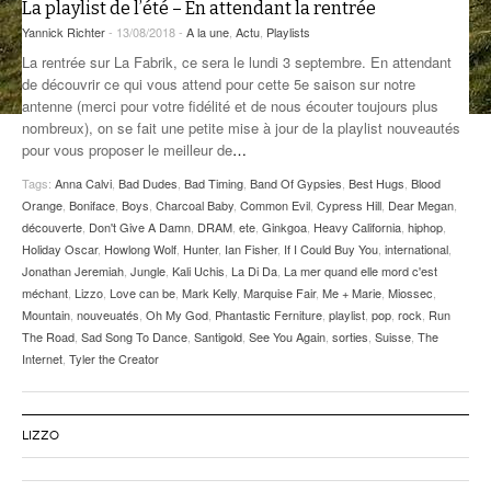
La playlist de l’été – En attendant la rentrée
ANCIENNES ÉMISSIONS
Yannick Richter
- 13/08/2018 -
A la une
,
Actu
,
Playlists
La rentrée sur La Fabrik, ce sera le lundi 3 septembre. En attendant
de découvrir ce qui vous attend pour cette 5e saison sur notre
antenne (merci pour votre fidélité et de nous écouter toujours plus
nombreux), on se fait une petite mise à jour de la playlist nouveautés
pour vous proposer le meilleur de
…
Tags:
Anna Calvi
,
Bad Dudes
,
Bad Timing
,
Band Of Gypsies
,
Best Hugs
,
Blood
Orange
,
Boniface
,
Boys
,
Charcoal Baby
,
Common Evil
,
Cypress Hill
,
Dear Megan
,
découverte
,
Don't Give A Damn
,
DRAM
,
ete
,
Ginkgoa
,
Heavy California
,
hiphop
,
Holiday Oscar
,
Howlong Wolf
,
Hunter
,
Ian Fisher
,
If I Could Buy You
,
international
,
Jonathan Jeremiah
,
Jungle
,
Kali Uchis
,
La Di Da
,
La mer quand elle mord c'est
méchant
,
Lizzo
,
Love can be
,
Mark Kelly
,
Marquise Fair
,
Me + Marie
,
Miossec
,
Mountain
,
nouveuatés
,
Oh My God
,
Phantastic Ferniture
,
playlist
,
pop
,
rock
,
Run
The Road
,
Sad Song To Dance
,
Santigold
,
See You Again
,
sorties
,
Suisse
,
The
Internet
,
Tyler the Creator
LIZZO