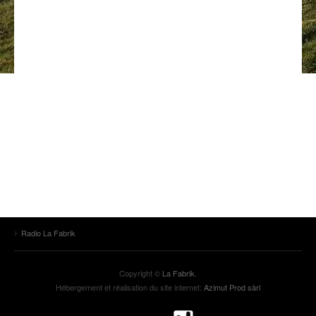
ANCIENNES ÉMISSIONS
Radio La Fabrik
Copyright ©
La Fabrik
.
Hébergement et réalisation du site internet:
Azimut Prod sàrl