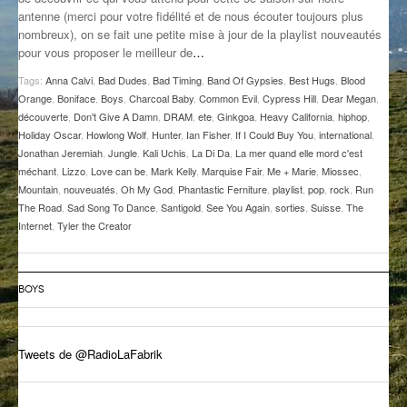
antenne (merci pour votre fidélité et de nous écouter toujours plus
GROOVE N SUN
PLUS DE MIX
nombreux), on se fait une petite mise à jour de la playlist nouveautés
pour vous proposer le meilleur de
…
IL ÉTAIT UNE FOIS
Tags:
Anna Calvi
,
Bad Dudes
,
Bad Timing
,
Band Of Gypsies
,
Best Hugs
,
Blood
L’ASTUCE DE LA PORTE EN BOIS
Orange
,
Boniface
,
Boys
,
Charcoal Baby
,
Common Evil
,
Cypress Hill
,
Dear Megan
,
découverte
,
Don't Give A Damn
,
DRAM
,
ete
,
Ginkgoa
,
Heavy California
,
hiphop
,
LA FABRIK POÉTIK
Holiday Oscar
,
Howlong Wolf
,
Hunter
,
Ian Fisher
,
If I Could Buy You
,
international
,
Jonathan Jeremiah
,
Jungle
,
Kali Uchis
,
La Di Da
,
La mer quand elle mord c'est
méchant
,
Lizzo
,
Love can be
,
Mark Kelly
,
Marquise Fair
,
Me + Marie
,
Miossec
,
LA MINUTE LITTÉRAIRE
Mountain
,
nouveuatés
,
Oh My God
,
Phantastic Ferniture
,
playlist
,
pop
,
rock
,
Run
The Road
,
Sad Song To Dance
,
Santigold
,
See You Again
,
sorties
,
Suisse
,
The
LA SOUTERRAINE
Internet
,
Tyler the Creator
MUSIQUE DES ANTIPODES
NOS ANCIENS
BOYS
SONORIK
Tweets de @RadioLaFabrik
THEME FORCE
ZIRCONIUM