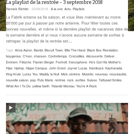
La playlist de la rentrée – 3 septembre 2018
ANCIENNES ÉMISSIONS
Yannick Richter
- 03/09/2018 -
A la une
,
Actu
,
Playlists
La Fabrik entame sa 5e saison, et vous êtes maintenant au moins
20’000 par jour à passer par notre antenne. Pour fêter toutes ces
bonnes nouvelles, et même si la dernière playlist de vacances date de
la semaine dernière et si nous n’avons aucune semaine de sorties à
rattraper, la playlist de la rentrée est
…
Tags:
Anna Aaron
,
Bambi
,
Biscuit Town
,
Bite The Hand
,
Black Box Revelation
,
boygenius
,
C'mon
,
chanson
,
Contretemps
,
Crocodiles
,
découverte
,
Deliver
,
Eminem
,
Féloche
,
Flavien Berger
,
Foxtrott
,
francophone
,
He's Got His Mother's
Hips
,
hiphop
,
Hippo Campus
,
John Grant
,
Joyner Lucas
,
Kamikaze
,
Kaytranada
,
King Krule
,
Lucky You
,
Maddy la Nuit
,
Mick Jenkins
,
Moskito
,
nouveau
,
nouveautés
,
nouvelle saison
,
pop
,
Puts Marie
,
rentree
,
rock
,
sorties
,
Suisse
,
Tattooed Smiles
,
What Am I To Do
,
yellow teeth
,
Yolande Moreau
,
You're A Rock