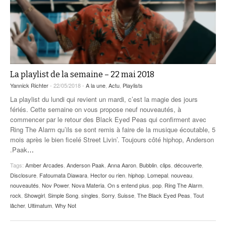
La playlist de la semaine – 22 mai 2018
Yannick Richter
- 22/05/2018 -
A la une
,
Actu
,
Playlists
La playlist du lundi qui revient un mardi, c’est la magie des jours
fériés. Cette semaine on vous propose neuf nouveautés, à
commencer par le retour des Black Eyed Peas qui confirment avec
Ring The Alarm qu’ils se sont remis à faire de la musique écoutable, 5
mois après le bien ficelé Street Livin’. Toujours côté hiphop, Anderson
.Paak
…
Tags:
Amber Arcades
,
Anderson Paak
,
Anna Aaron
,
Bubblin
,
clips
,
découverte
,
Disclosure
,
Fatoumata Diawara
,
Hector ou rien
,
hiphop
,
Lomepal
,
nouveau
,
nouveautés
,
Nov Power
,
Nova Materia
,
On s entend plus
,
pop
,
Ring The Alarm
,
rock
,
Showgirl
,
Simple Song
,
singles
,
Sorry
,
Suisse
,
The Black Eyed Peas
,
Tout
lâcher
,
Ultimatum
,
Why Not