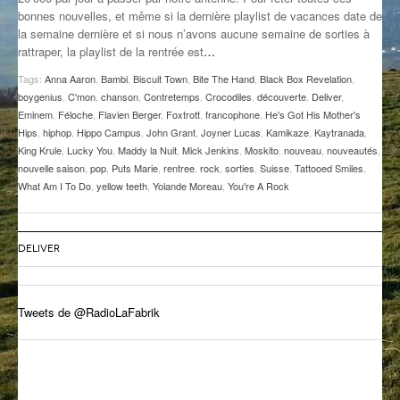
bonnes nouvelles, et même si la dernière playlist de vacances date de
GROOVE N SUN
PLUS DE MIX
la semaine dernière et si nous n’avons aucune semaine de sorties à
rattraper, la playlist de la rentrée est
…
IL ÉTAIT UNE FOIS
Tags:
Anna Aaron
,
Bambi
,
Biscuit Town
,
Bite The Hand
,
Black Box Revelation
,
L’ASTUCE DE LA PORTE EN BOIS
boygenius
,
C'mon
,
chanson
,
Contretemps
,
Crocodiles
,
découverte
,
Deliver
,
Eminem
,
Féloche
,
Flavien Berger
,
Foxtrott
,
francophone
,
He's Got His Mother's
LA FABRIK POÉTIK
Hips
,
hiphop
,
Hippo Campus
,
John Grant
,
Joyner Lucas
,
Kamikaze
,
Kaytranada
,
King Krule
,
Lucky You
,
Maddy la Nuit
,
Mick Jenkins
,
Moskito
,
nouveau
,
nouveautés
,
nouvelle saison
,
pop
,
Puts Marie
,
rentree
,
rock
,
sorties
,
Suisse
,
Tattooed Smiles
,
LA MINUTE LITTÉRAIRE
What Am I To Do
,
yellow teeth
,
Yolande Moreau
,
You're A Rock
LA SOUTERRAINE
MUSIQUE DES ANTIPODES
DELIVER
NOS ANCIENS
Tweets de @RadioLaFabrik
SONORIK
THEME FORCE
ZIRCONIUM