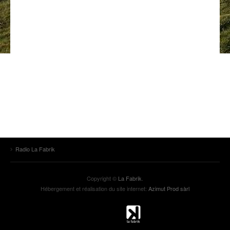
ANCIENNES ÉMISSIONS
Radio La Fabrik
Copyright ©
La Fabrik
.
Hébergement et réalisation du site internet:
Azimut Prod sàrl