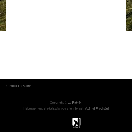
ANCIENNES ÉMISSIONS
Radio La Fabrik
Copyright ©
La Fabrik
.
Hébergement et réalisation du site internet:
Azimut Prod sàrl