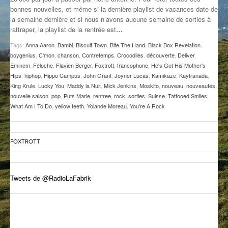
bonnes nouvelles, et même si la dernière playlist de vacances date de
GROOVE N SUN
PLUS DE MIX
la semaine dernière et si nous n’avons aucune semaine de sorties à
rattraper, la playlist de la rentrée est
…
IL ÉTAIT UNE FOIS
Tags:
Anna Aaron
,
Bambi
,
Biscuit Town
,
Bite The Hand
,
Black Box Revelation
,
L’ASTUCE DE LA PORTE EN BOIS
boygenius
,
C'mon
,
chanson
,
Contretemps
,
Crocodiles
,
découverte
,
Deliver
,
Eminem
,
Féloche
,
Flavien Berger
,
Foxtrott
,
francophone
,
He's Got His Mother's
LA FABRIK POÉTIK
Hips
,
hiphop
,
Hippo Campus
,
John Grant
,
Joyner Lucas
,
Kamikaze
,
Kaytranada
,
King Krule
,
Lucky You
,
Maddy la Nuit
,
Mick Jenkins
,
Moskito
,
nouveau
,
nouveautés
,
nouvelle saison
,
pop
,
Puts Marie
,
rentree
,
rock
,
sorties
,
Suisse
,
Tattooed Smiles
,
LA MINUTE LITTÉRAIRE
What Am I To Do
,
yellow teeth
,
Yolande Moreau
,
You're A Rock
LA SOUTERRAINE
MUSIQUE DES ANTIPODES
FOXTROTT
NOS ANCIENS
Tweets de @RadioLaFabrik
SONORIK
THEME FORCE
ZIRCONIUM