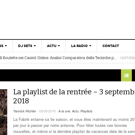
NS
DJ SETS
ACTU
LA RADIO
CONTACT
Strategia di Roulette nei Casinò Online: Analisi Comparativa delle Tecniche più Efficaci e dei Jackpot più Attraenti
- 12/07/202
CENACLE
EVÉNEMENTS
LA FABRIK
- 03/04/2019
- 29
L’invité D’Azimut : Chien Bleu
CNCL666 – Le Grand Zbeul #2
Ismo Leikola, Ou
Gioca Ovunque, Vinci Sempre: Guida Completa alle App di Casinò Mobile con Tornei Estivi e Pagamenti Sicuri
- 11/07/202
- 29/06/
Il valore della fedeltà: come i programmi VIP trasformano le vincite in esperienze culturali uniche
Sérieux
- 08/07/202
ASS
LES
PLAYLISTS
NOUS REJOINDRE
di Three Card Poker: Guida Festiva ai Live Dealer delle Casinò Online
- 07/07/2026
COLLABORATEURS
RAPHIE
SOCIÉTÉ
SOUTIEN ET
- 06/03/2019
- 25/10
L’invité D’Azimut : Cold Bath
CNCL666 – Le Grand Zbeul
Cully Jazz Festi
ola, ou l’art de prendre les mots au sérieux
- 29/06/2026
CONSTRUCT
PARTENARIATS
Vincent Segal, E
The Chemistry of Connection: How Datingskillss Data Explains Attraction Among Dutch Women
- 24/06/202
La playlist de la rentrée – 3 septemb
20/04/2026
Come l’Intelligenza Artificiale sta Rivoluzionando i Bonus nei Casinò Online – Verso un’Esperienza di Gioco su Misura
- 19/06/202
EST-CE QU’ON
ATELIERS ET FORMATIONS
- 06/02/2019
- 27/09/2
L’invité D’Azimut: Le Collectif Puck
CNCL 666 – FAST ZBEUL
Natale digitale: come i tornei di casinò crypto hanno rivoluzionato la sicurezza dei pagamenti
- 09/06/202
PEUT ALLER?
2018
TEMENT
Cully Jazz Festi
La nuova frontiera delle scommesse: come le piattaforme di esports stanno ridisegnando il mercato delle puntate sportive
- 09/06/202
LES
FLUSSPFERD
- 16/04/
Classe !
Slot‑Innovazioni Mobile: Temi Esclusivi, Tecnologia Live‑Dealer e l’Esplosione del Gioco on‑the‑Go
- 02/06/202
Yannick Richter
- 03/09/2018 -
A la une
,
Actu
,
Playlists
- 23/01/2019
- 26/06/20
L’invité D’Azimut : Joshua Howlett
Cénacle – LAST ZBEUL
LES
RADIO MASALA
La Fabrik entame sa 5e saison, et vous êtes maintenant au moins 20
Cully Jazz Festiv
par jour à passer par notre antenne. Pour fêter toutes ces bonnes
TÉS
TECHHOUSE
- 13/04/2
Gardot
nouvelles, et même si la dernière playlist de vacances date de la se
-
Les Invités D’Azimut – Byron Leon &
Cénacle – Luv My Wax 11 – Raw G
’ÉTÉ
PLUS DE MIX