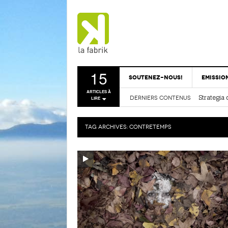
15
SOUTENEZ-NOUS!
EMISSIO
ARTICLES À
DERNIERS CONTENUS
LIRE
AZIMUT
CALM CL
Vincitori 
TAG ARCHIVES:
CONTRETEMPS
CARTOG
Ismo Leik
INTIME
CÉSURE
COMPLÈ
DES BUL
CRÉPIDU
CURIOSI
GIVRE D