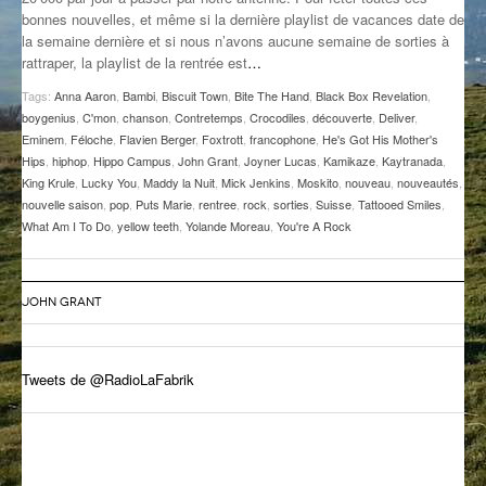
bonnes nouvelles, et même si la dernière playlist de vacances date de
GROOVE N SUN
PLUS DE MIX
la semaine dernière et si nous n’avons aucune semaine de sorties à
rattraper, la playlist de la rentrée est
…
IL ÉTAIT UNE FOIS
Tags:
Anna Aaron
,
Bambi
,
Biscuit Town
,
Bite The Hand
,
Black Box Revelation
,
L’ASTUCE DE LA PORTE EN BOIS
boygenius
,
C'mon
,
chanson
,
Contretemps
,
Crocodiles
,
découverte
,
Deliver
,
Eminem
,
Féloche
,
Flavien Berger
,
Foxtrott
,
francophone
,
He's Got His Mother's
LA FABRIK POÉTIK
Hips
,
hiphop
,
Hippo Campus
,
John Grant
,
Joyner Lucas
,
Kamikaze
,
Kaytranada
,
King Krule
,
Lucky You
,
Maddy la Nuit
,
Mick Jenkins
,
Moskito
,
nouveau
,
nouveautés
,
nouvelle saison
,
pop
,
Puts Marie
,
rentree
,
rock
,
sorties
,
Suisse
,
Tattooed Smiles
,
LA MINUTE LITTÉRAIRE
What Am I To Do
,
yellow teeth
,
Yolande Moreau
,
You're A Rock
LA SOUTERRAINE
MUSIQUE DES ANTIPODES
JOHN GRANT
NOS ANCIENS
Tweets de @RadioLaFabrik
SONORIK
THEME FORCE
ZIRCONIUM