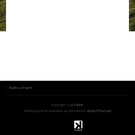
ANCIENNES ÉMISSIONS
Radio La Fabrik
Copyright ©
La Fabrik
.
Hébergement et réalisation du site internet:
Azimut Prod sàrl