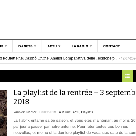
NS
DJ SETS
ACTU
LA RADIO
CONTACT
Strategia di Roulette nei Casinò Online: Analisi Comparativa delle Tecniche più Efficaci e dei Jackpot più Attraenti
- 12/07/202
CENACLE
EVÉNEMENTS
LA FABRIK
- 03/04/2019
- 29
L’invité D’Azimut : Chien Bleu
CNCL666 – Le Grand Zbeul #2
Ismo Leikola, Ou
Gioca Ovunque, Vinci Sempre: Guida Completa alle App di Casinò Mobile con Tornei Estivi e Pagamenti Sicuri
- 11/07/202
- 29/06/
Sérieux
Il valore della fedeltà: come i programmi VIP trasformano le vincite in esperienze culturali uniche
- 08/07/202
ASS
LES
PLAYLISTS
NOUS REJOINDRE
di Three Card Poker: Guida Festiva ai Live Dealer delle Casinò Online
- 07/07/2026
COLLABORATEURS
RAPHIE
SOCIÉTÉ
SOUTIEN ET
- 06/03/2019
- 25/10
L’invité D’Azimut : Cold Bath
CNCL666 – Le Grand Zbeul
Cully Jazz Festi
ola, ou l’art de prendre les mots au sérieux
- 29/06/2026
CONSTRUCT
PARTENARIATS
Vincent Segal, E
The Chemistry of Connection: How Datingskillss Data Explains Attraction Among Dutch Women
- 24/06/202
La playlist de la rentrée – 3 septemb
20/04/2026
Come l’Intelligenza Artificiale sta Rivoluzionando i Bonus nei Casinò Online – Verso un’Esperienza di Gioco su Misura
- 19/06/202
EST-CE QU’ON
ATELIERS ET FORMATIONS
- 06/02/2019
- 27/09/2
L’invité D’Azimut: Le Collectif Puck
CNCL 666 – FAST ZBEUL
Natale digitale: come i tornei di casinò crypto hanno rivoluzionato la sicurezza dei pagamenti
- 09/06/202
PEUT ALLER?
2018
TEMENT
Cully Jazz Festi
La nuova frontiera delle scommesse: come le piattaforme di esports stanno ridisegnando il mercato delle puntate sportive
- 09/06/202
LES
FLUSSPFERD
- 16/04/
Classe !
Slot‑Innovazioni Mobile: Temi Esclusivi, Tecnologia Live‑Dealer e l’Esplosione del Gioco on‑the‑Go
- 02/06/202
Yannick Richter
- 03/09/2018 -
A la une
,
Actu
,
Playlists
- 23/01/2019
- 26/06/20
L’invité D’Azimut : Joshua Howlett
Cénacle – LAST ZBEUL
LES
RADIO MASALA
La Fabrik entame sa 5e saison, et vous êtes maintenant au moins 20
Cully Jazz Festiv
par jour à passer par notre antenne. Pour fêter toutes ces bonnes
TÉS
TECHHOUSE
- 13/04/2
Gardot
nouvelles, et même si la dernière playlist de vacances date de la se
-
Les Invités D’Azimut – Byron Leon &
Cénacle – Luv My Wax 11 – Raw G
’ÉTÉ
PLUS DE MIX