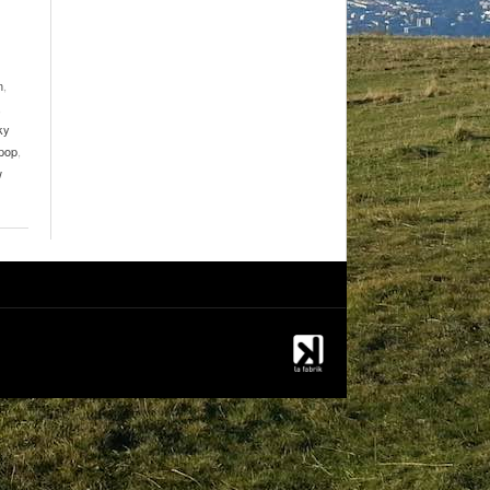
al 2026 | Entre Héritage Et
- 12/04/2026
ent
iew All
m
,
,
ky
pop
,
w