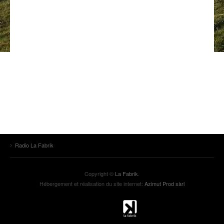
ANCIENNES ÉMISSIONS
Radio La Fabrik
Copyright ©
La Fabrik
.
Hébergement et réalisation du site internet:
Azimut Prod sàrl