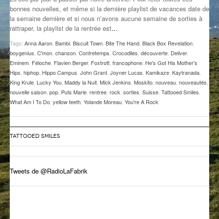
bonnes nouvelles, et même si la dernière playlist de vacances date de
GROOVE N SUN
PLUS DE MIX
la semaine dernière et si nous n’avons aucune semaine de sorties à
rattraper, la playlist de la rentrée est
…
IL ÉTAIT UNE FOIS
Tags:
Anna Aaron
,
Bambi
,
Biscuit Town
,
Bite The Hand
,
Black Box Revelation
,
L’ASTUCE DE LA PORTE EN BOIS
boygenius
,
C'mon
,
chanson
,
Contretemps
,
Crocodiles
,
découverte
,
Deliver
,
Eminem
,
Féloche
,
Flavien Berger
,
Foxtrott
,
francophone
,
He's Got His Mother's
LA FABRIK POÉTIK
Hips
,
hiphop
,
Hippo Campus
,
John Grant
,
Joyner Lucas
,
Kamikaze
,
Kaytranada
,
King Krule
,
Lucky You
,
Maddy la Nuit
,
Mick Jenkins
,
Moskito
,
nouveau
,
nouveautés
,
nouvelle saison
,
pop
,
Puts Marie
,
rentree
,
rock
,
sorties
,
Suisse
,
Tattooed Smiles
,
LA MINUTE LITTÉRAIRE
What Am I To Do
,
yellow teeth
,
Yolande Moreau
,
You're A Rock
LA SOUTERRAINE
MUSIQUE DES ANTIPODES
TATTOOED SMILES
NOS ANCIENS
Tweets de @RadioLaFabrik
SONORIK
THEME FORCE
ZIRCONIUM