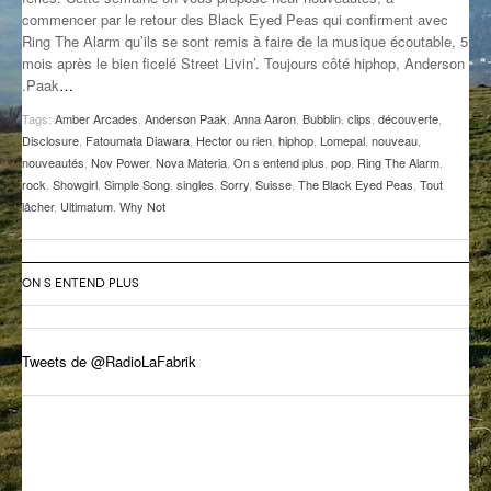
commencer par le retour des Black Eyed Peas qui confirment avec
GROOVE N SUN
PLUS DE MIX
Ring The Alarm qu’ils se sont remis à faire de la musique écoutable, 5
mois après le bien ficelé Street Livin’. Toujours côté hiphop, Anderson
IL ÉTAIT UNE FOIS
.Paak
…
L’ASTUCE DE LA PORTE EN BOIS
Tags:
Amber Arcades
,
Anderson Paak
,
Anna Aaron
,
Bubblin
,
clips
,
découverte
,
Disclosure
,
Fatoumata Diawara
,
Hector ou rien
,
hiphop
,
Lomepal
,
nouveau
,
LA FABRIK POÉTIK
nouveautés
,
Nov Power
,
Nova Materia
,
On s entend plus
,
pop
,
Ring The Alarm
,
rock
,
Showgirl
,
Simple Song
,
singles
,
Sorry
,
Suisse
,
The Black Eyed Peas
,
Tout
lâcher
,
Ultimatum
,
Why Not
LA MINUTE LITTÉRAIRE
LA SOUTERRAINE
ON S ENTEND PLUS
MUSIQUE DES ANTIPODES
NOS ANCIENS
Tweets de @RadioLaFabrik
SONORIK
THEME FORCE
ZIRCONIUM